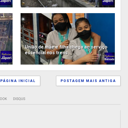
União de mãe e filha chega ao serviço
essencial nos trens
PÁGINA INICIAL
POSTAGEM MAIS ANTIGA
BOOK
DISQUS