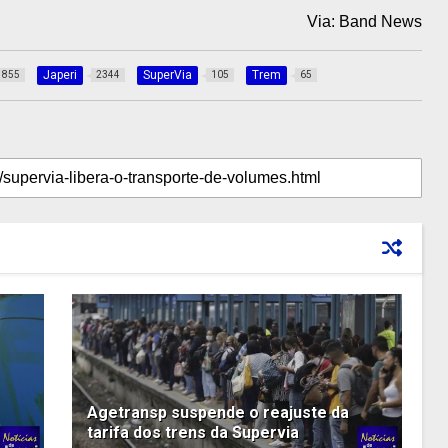
Via: Band News
Japeri
SuperVia
Trem
855
2344
105
65
Agetransp suspende o reajuste da
tarifa dos trens da Supervia