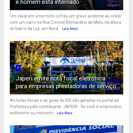
e homem está internado
Um casal em uma moto sofreu um grave acidente ao colidir
com um carro na Rua Coronel Bernardino de Melo, na altura
do bairro da Luz, em Nova...
Leia Mais
4
Japeri emite nota fiscal eletrônica
para empresas prestadoras de serviço
As notas fiscais e as guias do ISS são geradas no portal da
Prefeitura pelo contribuinte JAPERI - Se você é empresário,
autônomo ou microem...
Leia Mais