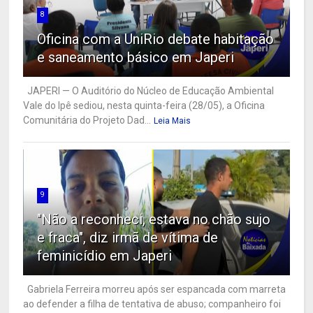
8
Oficina com a UniRio debate habitação
e saneamento básico em Japeri
JAPERI — O Auditório do Núcleo de Educação Ambiental
Vale do Ipê sediou, nesta quinta-feira (28/05), a Oficina
Comunitária do Projeto Dad...
Leia Mais
9
"Não a reconheci, estava no chão sujo
e fraca", diz irmã de vítima de
feminicídio em Japeri
Gabriela Ferreira morreu após ser espancada com marreta
ao defender a filha de tentativa de abuso; companheiro foi