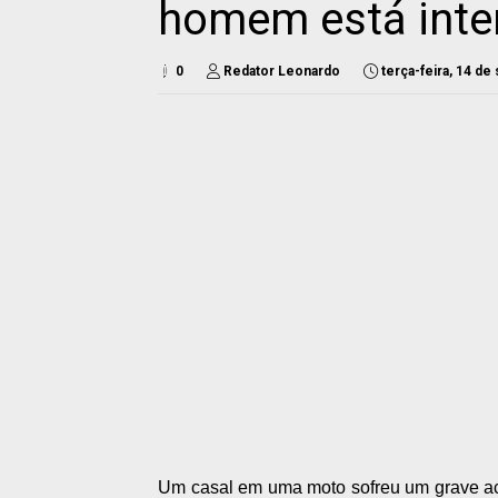
homem está inte
0
Redator Leonardo
terça-feira, 14 d
Um casal em uma moto sofreu um grave ac