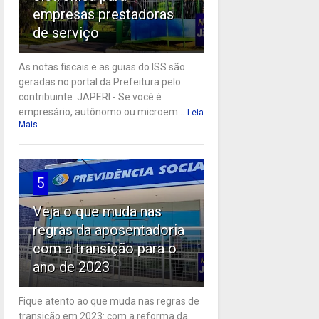
empresas prestadoras
de serviço
As notas fiscais e as guias do ISS são
geradas no portal da Prefeitura pelo
contribuinte JAPERI - Se você é
empresário, autônomo ou microem...
Leia
Mais
5
Veja o que muda nas
regras da aposentadoria
com a transição para o
ano de 2023
Fique atento ao que muda nas regras de
transição em 2023: com a reforma da