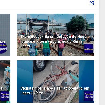
Trem descarrila em estação de Nova
ixa
Iguaçu e altera circulação do Ramal
Japeri
ta
Ciclista morre após ser atropelado em
Japeri; vídeo