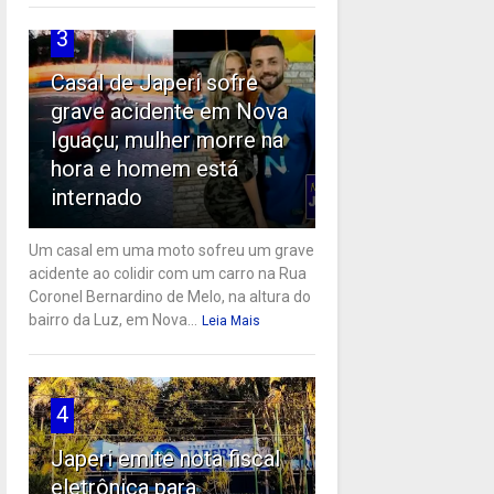
3
Casal de Japeri sofre
grave acidente em Nova
Iguaçu; mulher morre na
hora e homem está
internado
Um casal em uma moto sofreu um grave
acidente ao colidir com um carro na Rua
Coronel Bernardino de Melo, na altura do
bairro da Luz, em Nova...
Leia Mais
4
Japeri emite nota fiscal
eletrônica para