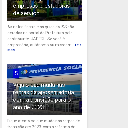
empresas prestadoras
de serviço
As notas fiscais e as guias do ISS são
geradas no portal da Prefeitura pelo
contribuinte JAPERI - Se você é
empresário, autônomo ou microem...
Leia
Mais
5
Veja o que muda nas
regras da aposentadoria
com a transição para o
ano de 2023
Fique atento ao que muda nas regras de
transição em 2023: com a reforma da