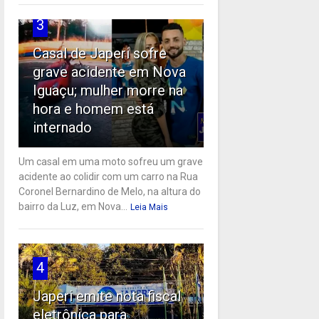
3
Casal de Japeri sofre
grave acidente em Nova
Iguaçu; mulher morre na
hora e homem está
internado
Um casal em uma moto sofreu um grave
acidente ao colidir com um carro na Rua
Coronel Bernardino de Melo, na altura do
bairro da Luz, em Nova...
Leia Mais
4
Japeri emite nota fiscal
eletrônica para