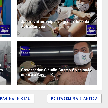
Japeri vai antecipar segunda dose da
AstraZeneca
a
em
Governador Cláudio Castro é vacinado
contra a Covid-19
PÁGINA INICIAL
POSTAGEM MAIS ANTIGA