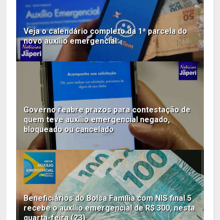
Veja o calendário completo da 1ª parcela do
novo auxílio emergencial
Governo reabre prazos para contestação de
quem teve auxílio emergencial negado,
bloqueado ou cancelado
Beneficiários do Bolsa Família com NIS final 5
recebe o auxílio emergencial de R$ 300, nesta
quarta-feira (23)