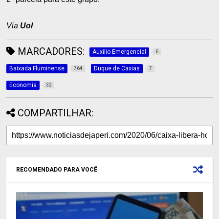
Via
Uol
MARCADORES:
Auxilio Emergencial
6
Baixada Fluminense
Duque de Caxias
764
7
Economia
32
COMPARTILHAR:
RECOMENDADO PARA VOCÊ