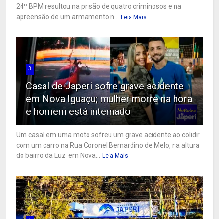
24º BPM resultou na prisão de quatro criminosos e na
apreensão de um armamento n...
Leia Mais
3
Casal de Japeri sofre grave acidente
em Nova Iguaçu; mulher morre na hora
e homem está internado
Um casal em uma moto sofreu um grave acidente ao colidir
com um carro na Rua Coronel Bernardino de Melo, na altura
do bairro da Luz, em Nova...
Leia Mais