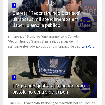
1
Carreta "Reconstruindo Sorrisos"
ultrapassa mil atendimentos em
Japeri e amplia público
Em apenas 15 dias de funcionamento, a Carreta
“Reconstruindo Sorrisos” já realizou mais de mil
atendimentos odontológicos no município de Ja...
Leia Mais
2
PM prende quatro criminosos com
pistola no centro de Japeri
JAPERI - Uma rápida intervenção realizada por equipes do