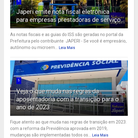
4
Japeri emite nota fiscal eletrônica
para empresas prestadoras de serviço
As notas fiscais e as guias do ISS são geradas no portal da
Prefeitura pelo contribuinte JAPERI - Se você é empresário,
autônomo ou microem...
Leia Mais
5
Veja o que muda nas regras da
aposentadoria com a transição para o
ano de 2023
Fique atento ao que muda nas regras de transição em 2023:
com a reforma da Previdência aprovada em 2019,
mudanças são implementadas todos os...
Leia Mais