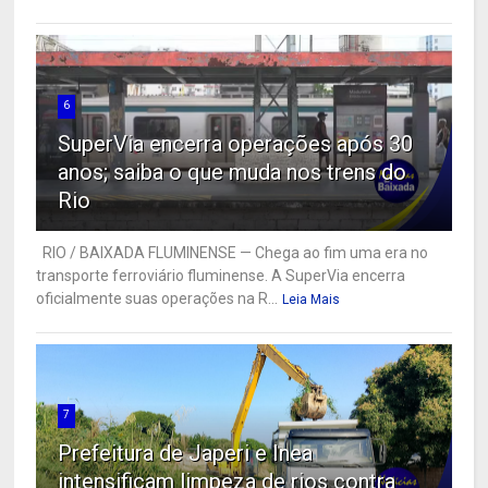
6
SuperVia encerra operações após 30
anos; saiba o que muda nos trens do
Rio
RIO / BAIXADA FLUMINENSE — Chega ao fim uma era no
transporte ferroviário fluminense. A SuperVia encerra
oficialmente suas operações na R...
Leia Mais
7
Prefeitura de Japeri e Inea
intensificam limpeza de rios contra