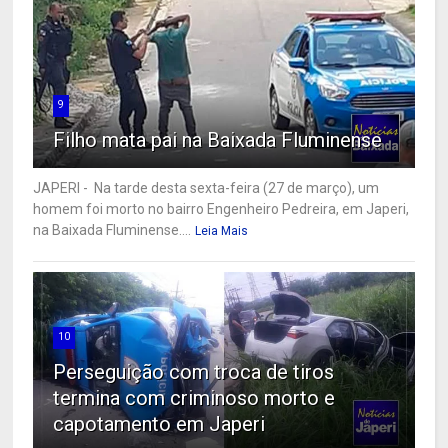
9
Filho mata pai na Baixada Fluminense
JAPERI - Na tarde desta sexta-feira (27 de março), um
homem foi morto no bairro Engenheiro Pedreira, em Japeri,
na Baixada Fluminense....
Leia Mais
10
Perseguição com troca de tiros
termina com criminoso morto e
capotamento em Japeri