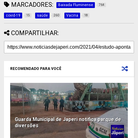
MARCADORES:
Baixada Fluminense
764
covid-19
saúde
Vacina
15
260
18
COMPARTILHAR:
RECOMENDADO PARA VOCÊ
Guarda Municipal de Japeri notifica parque de
diversões