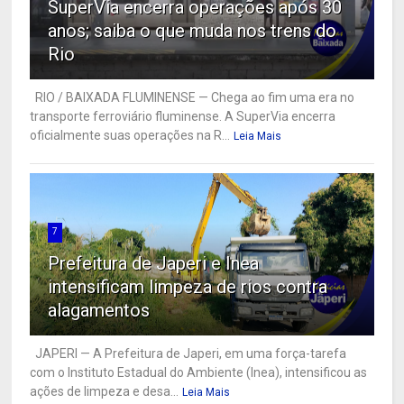
SuperVia encerra operações após 30
anos; saiba o que muda nos trens do
Rio
RIO / BAIXADA FLUMINENSE — Chega ao fim uma era no
transporte ferroviário fluminense. A SuperVia encerra
oficialmente suas operações na R...
Leia Mais
7
Prefeitura de Japeri e Inea
intensificam limpeza de rios contra
alagamentos
JAPERI — A Prefeitura de Japeri, em uma força-tarefa
com o Instituto Estadual do Ambiente (Inea), intensificou as
ações de limpeza e desa...
Leia Mais