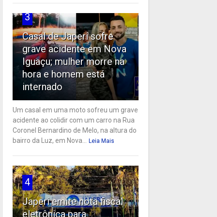
3
Casal de Japeri sofre
grave acidente em Nova
Iguaçu; mulher morre na
hora e homem está
internado
Um casal em uma moto sofreu um grave
acidente ao colidir com um carro na Rua
Coronel Bernardino de Melo, na altura do
bairro da Luz, em Nova...
Leia Mais
4
Japeri emite nota fiscal
eletrônica para