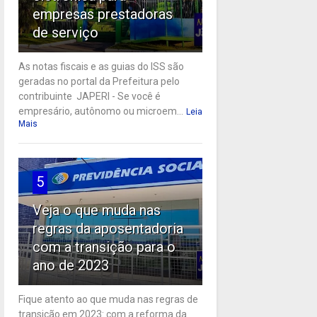
empresas prestadoras
de serviço
As notas fiscais e as guias do ISS são
geradas no portal da Prefeitura pelo
contribuinte JAPERI - Se você é
empresário, autônomo ou microem...
Leia
Mais
5
Veja o que muda nas
regras da aposentadoria
com a transição para o
ano de 2023
Fique atento ao que muda nas regras de
transição em 2023: com a reforma da