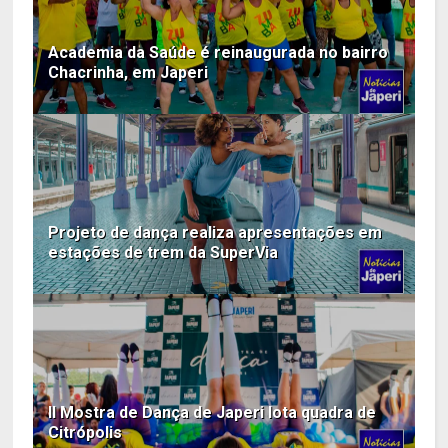
Academia da Saúde é reinaugurada no bairro
Chacrinha, em Japeri
Projeto de dança realiza apresentações em
estações de trem da SuperVia
II Mostra de Dança de Japeri lota quadra de
Citrópolis