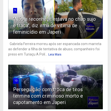
9
"Não a reconheci, estava no chão sujo
e fraca", diz irmã de vítima de
feminicídio em Japeri
Gabriela Ferreira morreu após ser espancada com marreta
ao defender a filha de tentativa de abuso; companheiro foi
preso em Turiaçu A Polí...
Leia Mais
10
Perseguição com troca de tiros
termina com criminoso morto e
capotamento em Japeri