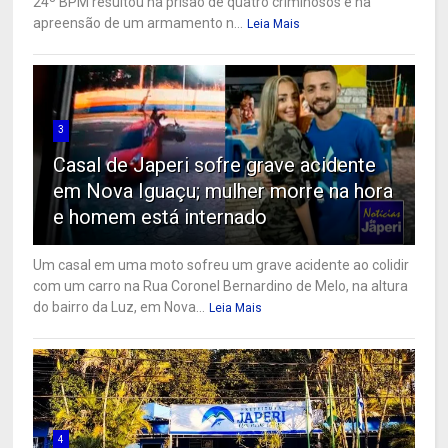
24º BPM resultou na prisão de quatro criminosos e na
apreensão de um armamento n...
Leia Mais
3
Casal de Japeri sofre grave acidente
em Nova Iguaçu; mulher morre na hora
e homem está internado
Um casal em uma moto sofreu um grave acidente ao colidir
com um carro na Rua Coronel Bernardino de Melo, na altura
do bairro da Luz, em Nova...
Leia Mais
4