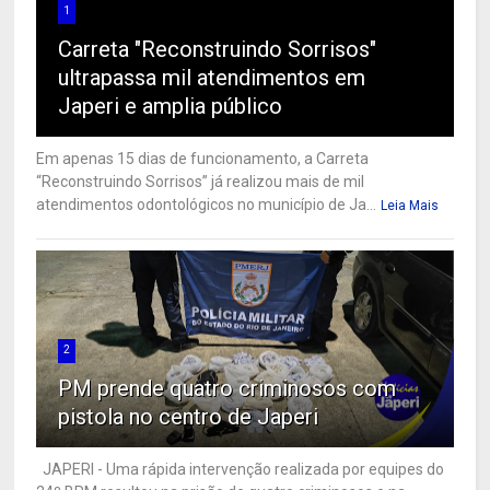
1
Carreta "Reconstruindo Sorrisos"
ultrapassa mil atendimentos em
Japeri e amplia público
Em apenas 15 dias de funcionamento, a Carreta
“Reconstruindo Sorrisos” já realizou mais de mil
atendimentos odontológicos no município de Ja...
Leia Mais
2
PM prende quatro criminosos com
pistola no centro de Japeri
JAPERI - Uma rápida intervenção realizada por equipes do