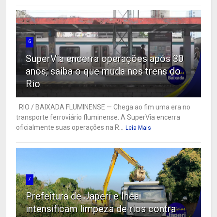
6
SuperVia encerra operações após 30
anos; saiba o que muda nos trens do
Rio
RIO / BAIXADA FLUMINENSE — Chega ao fim uma era no
transporte ferroviário fluminense. A SuperVia encerra
oficialmente suas operações na R...
Leia Mais
7
Prefeitura de Japeri e Inea
intensificam limpeza de rios contra