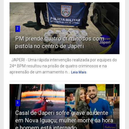
2
PM prende quatro criminosos com
pistola no centro de Japeri
JAPERI - Uma rápida intervenção realizada por equipes do
24º BPM resultou na prisão de quatro criminosos e na
apreensão de um armamento n...
Leia Mais
3
Casal de Japeri sofre grave acidente
em Nova Iguaçu; mulher morre na hora
e homem está internado