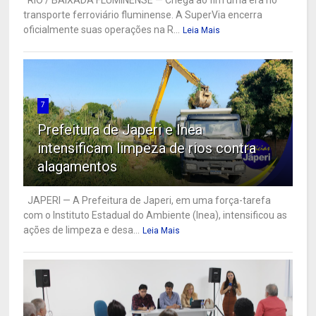
RIO / BAIXADA FLUMINENSE — Chega ao fim uma era no
transporte ferroviário fluminense. A SuperVia encerra
oficialmente suas operações na R...
Leia Mais
7
Prefeitura de Japeri e Inea
intensificam limpeza de rios contra
alagamentos
JAPERI — A Prefeitura de Japeri, em uma força-tarefa
com o Instituto Estadual do Ambiente (Inea), intensificou as
ações de limpeza e desa...
Leia Mais