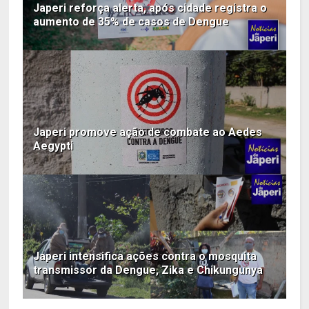
Japeri reforça alerta, após cidade registra o
aumento de 35% de casos de Dengue
Japeri promove ação de combate ao Aedes
Aegypti
Japeri intensifica ações contra o mosquita
transmissor da Dengue, Zika e Chikungunya