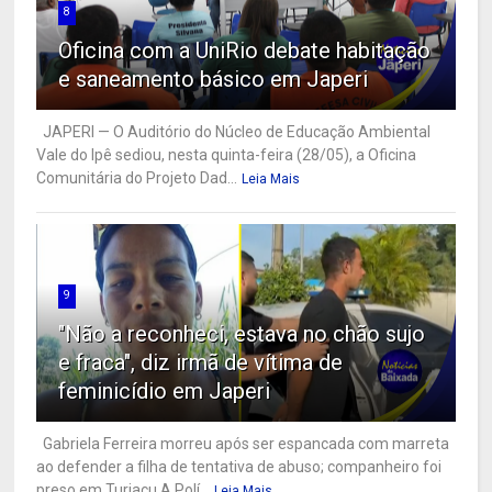
8
Oficina com a UniRio debate habitação
e saneamento básico em Japeri
JAPERI — O Auditório do Núcleo de Educação Ambiental
Vale do Ipê sediou, nesta quinta-feira (28/05), a Oficina
Comunitária do Projeto Dad...
Leia Mais
9
"Não a reconheci, estava no chão sujo
e fraca", diz irmã de vítima de
feminicídio em Japeri
Gabriela Ferreira morreu após ser espancada com marreta
ao defender a filha de tentativa de abuso; companheiro foi
preso em Turiaçu A Polí...
Leia Mais