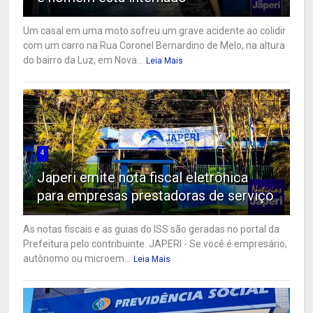
Um casal em uma moto sofreu um grave acidente ao colidir
com um carro na Rua Coronel Bernardino de Melo, na altura
do bairro da Luz, em Nova...
Leia Mais
4
Japeri emite nota fiscal eletrônica
para empresas prestadoras de serviço
As notas fiscais e as guias do ISS são geradas no portal da
Prefeitura pelo contribuinte JAPERI - Se você é empresário,
autônomo ou microem...
Leia Mais