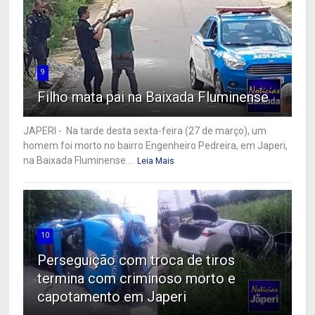
9
Filho mata pai na Baixada Fluminense
JAPERI - Na tarde desta sexta-feira (27 de março), um
homem foi morto no bairro Engenheiro Pedreira, em Japeri,
na Baixada Fluminense....
Leia Mais
10
Perseguição com troca de tiros
termina com criminoso morto e
capotamento em Japeri