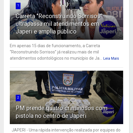
1
Carreta "Reconstruindo Sorrisos"
ultrapassa mil atendimentos em
Japeri e amplia público
Em apenas 15 dias de funcionamento, a Carreta
“Reconstruindo Sorrisos” já realizou mais de mil
atendimentos odontológicos no município de Ja...
Leia Mais
2
PM prende quatro criminosos com
pistola no centro de Japeri
JAPERI - Uma rápida intervenção realizada por equipes do