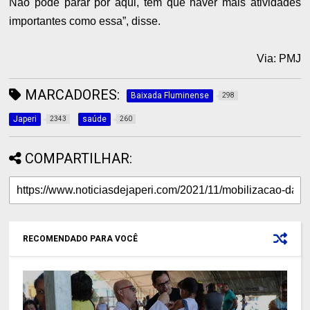
Não pode parar por aqui, tem que haver mais atividades
importantes como essa”, disse.
Via: PMJ
MARCADORES:
Baixada Fluminense
298
Japeri
saúde
2343
260
COMPARTILHAR:
RECOMENDADO PARA VOCÊ