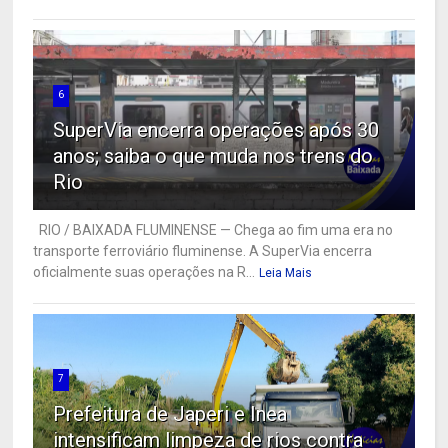
6
SuperVia encerra operações após 30
anos; saiba o que muda nos trens do
Rio
RIO / BAIXADA FLUMINENSE — Chega ao fim uma era no
transporte ferroviário fluminense. A SuperVia encerra
oficialmente suas operações na R...
Leia Mais
7
Prefeitura de Japeri e Inea
intensificam limpeza de rios contra