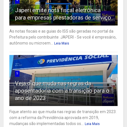
4
Japeri emite nota fiscal eletrônica
para empresas prestadoras de serviço
As notas fiscais e as guias do ISS são geradas no portal da
Prefeitura pelo contribuinte JAPERI - Se você é empresário,
autônomo ou microem...
Leia Mais
5
Veja o que muda nas regras da
aposentadoria com a transição para o
ano de 2023
Fique atento ao que muda nas regras de transição em 2023:
com a reforma da Previdência aprovada em 2019,
mudanças são implementadas todos os...
Leia Mais