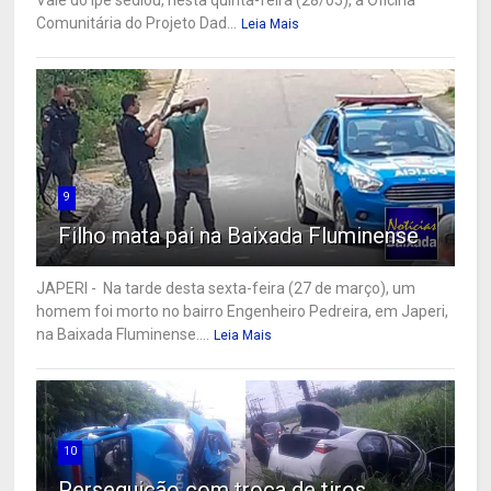
Vale do Ipê sediou, nesta quinta-feira (28/05), a Oficina
Comunitária do Projeto Dad...
Leia Mais
9
Filho mata pai na Baixada Fluminense
JAPERI - Na tarde desta sexta-feira (27 de março), um
homem foi morto no bairro Engenheiro Pedreira, em Japeri,
na Baixada Fluminense....
Leia Mais
10
Perseguição com troca de tiros