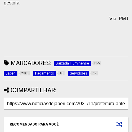
gestora.
Via: PMJ
MARCADORES:
Baixada Fluminense
855
Japeri
Pagamento
Servidores
2343
16
12
COMPARTILHAR:
RECOMENDADO PARA VOCÊ