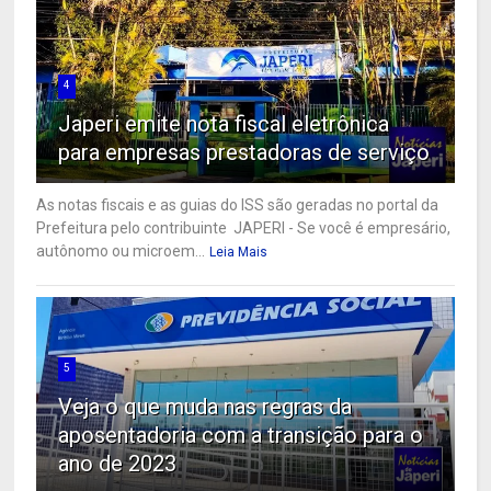
4
Japeri emite nota fiscal eletrônica
para empresas prestadoras de serviço
As notas fiscais e as guias do ISS são geradas no portal da
Prefeitura pelo contribuinte JAPERI - Se você é empresário,
autônomo ou microem...
Leia Mais
5
Veja o que muda nas regras da
aposentadoria com a transição para o
ano de 2023