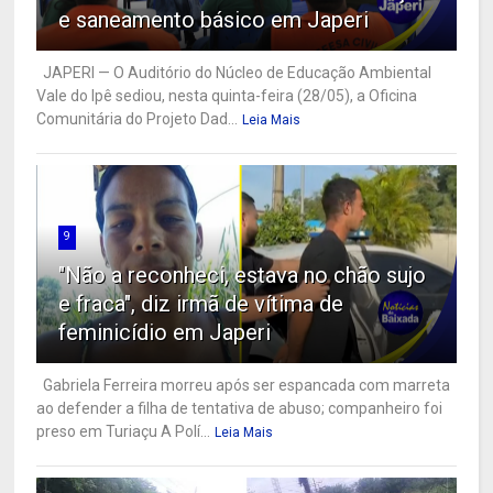
e saneamento básico em Japeri
JAPERI — O Auditório do Núcleo de Educação Ambiental
Vale do Ipê sediou, nesta quinta-feira (28/05), a Oficina
Comunitária do Projeto Dad...
Leia Mais
9
"Não a reconheci, estava no chão sujo
e fraca", diz irmã de vítima de
feminicídio em Japeri
Gabriela Ferreira morreu após ser espancada com marreta
ao defender a filha de tentativa de abuso; companheiro foi
preso em Turiaçu A Polí...
Leia Mais