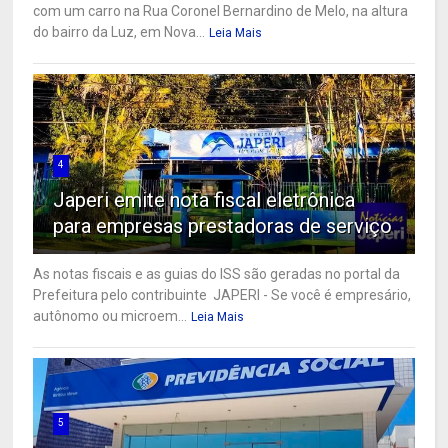
com um carro na Rua Coronel Bernardino de Melo, na altura
do bairro da Luz, em Nova...
Leia Mais
4
Japeri emite nota fiscal eletrônica
para empresas prestadoras de serviço
As notas fiscais e as guias do ISS são geradas no portal da
Prefeitura pelo contribuinte JAPERI - Se você é empresário,
autônomo ou microem...
Leia Mais
5