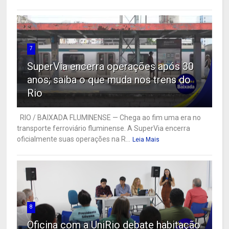
7
SuperVia encerra operações após 30
anos; saiba o que muda nos trens do
Rio
RIO / BAIXADA FLUMINENSE — Chega ao fim uma era no
transporte ferroviário fluminense. A SuperVia encerra
oficialmente suas operações na R...
Leia Mais
8
Oficina com a UniRio debate habitação