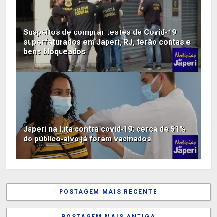
Suspeitos de comprar testes de Covid-19
superfaturados em Japeri, RJ, terão contas e
bens bloqueados
Japeri na luta contra covid-19; cerca de 51%
do público-alvo já foram vacinados
POSTAGEM MAIS RECENTE
POSTAGEM MAIS ANTIGA