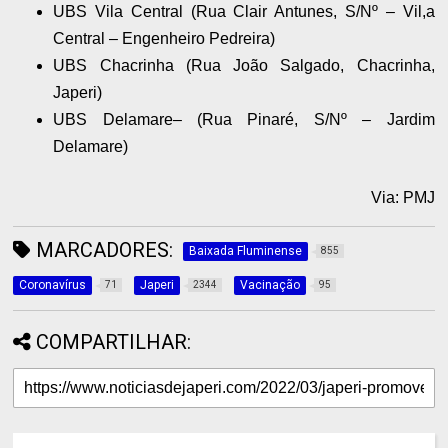
UBS Vila Central (Rua Clair Antunes, S/Nº – Vil,a
Central – Engenheiro Pedreira)
UBS Chacrinha (Rua João Salgado, Chacrinha,
Japeri)
UBS Delamare– (Rua Pinaré, S/Nº – Jardim
Delamare)
Via: PMJ
MARCADORES:
Baixada Fluminense
855
Coronavírus
Japeri
Vacinação
71
2344
95
COMPARTILHAR: