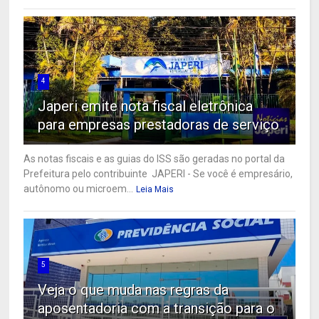
4
Japeri emite nota fiscal eletrônica
para empresas prestadoras de serviço
As notas fiscais e as guias do ISS são geradas no portal da
Prefeitura pelo contribuinte JAPERI - Se você é empresário,
autônomo ou microem...
Leia Mais
5
Veja o que muda nas regras da
aposentadoria com a transição para o