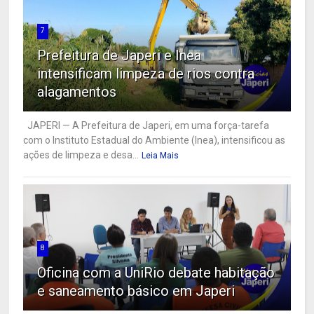
7
Prefeitura de Japeri e Inea
intensificam limpeza de rios contra
alagamentos
JAPERI — A Prefeitura de Japeri, em uma força-tarefa
com o Instituto Estadual do Ambiente (Inea), intensificou as
ações de limpeza e desa...
Leia Mais
8
Oficina com a UniRio debate habitação
e saneamento básico em Japeri