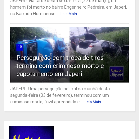
JAPERI - Na tarde desta sexta-feira (27 de março), um
homem foi morto no bairro Engenheiro Pedreira, em Japeri,
na Baixada Fluminense....
Leia Mais
10
Perseguição com troca de tiros
termina com criminoso morto e
capotamento em Japeri
JAPERI - Uma perseguição policial na manhã desta
segunda-feira (03 de fevereiro), terminou com um
criminoso morto, fuzil apreendido e ...
Leia Mais