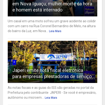
em Nova Iguaçu; mulher morre na hora
e homem está internado
Um casal em uma moto sofreu um grave acidente ao colidir
com um carro na Rua Coronel Bernardino de Melo, na altura
do bairro da Luz, em Nova...
Leia Mais
4
Japeri emite nota fiscal eletrônica
para empresas prestadoras de serviço
As notas fiscais e as guias do ISS são geradas no portal da
Prefeitura pelo contribuinte JAPERI - Se você é empresário,
autônomo ou microem...
Leia Mais