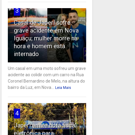
3
Casal de Japeri sofre
grave acidente em Nova
Iguaçu; mulher morre na
hora e homem está
internado
Um casal em uma moto sofreu um grave
acidente ao colidir com um carro na Rua
Coronel Bernardino de Melo, na altura do
bairro da Luz, em Nova...
Leia Mais
4
Japeri emite nota fiscal
eletrônica para