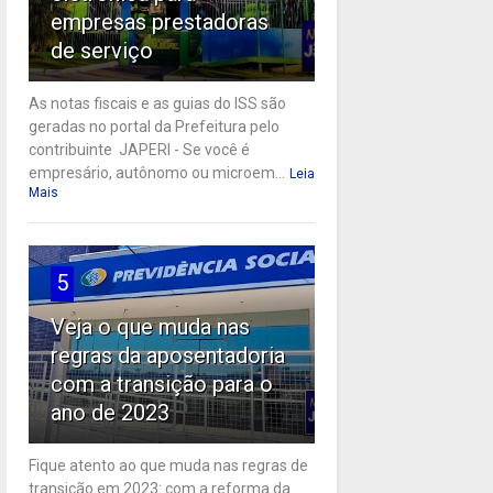
empresas prestadoras
de serviço
As notas fiscais e as guias do ISS são
geradas no portal da Prefeitura pelo
contribuinte JAPERI - Se você é
empresário, autônomo ou microem...
Leia
Mais
5
Veja o que muda nas
regras da aposentadoria
com a transição para o
ano de 2023
Fique atento ao que muda nas regras de
transição em 2023: com a reforma da