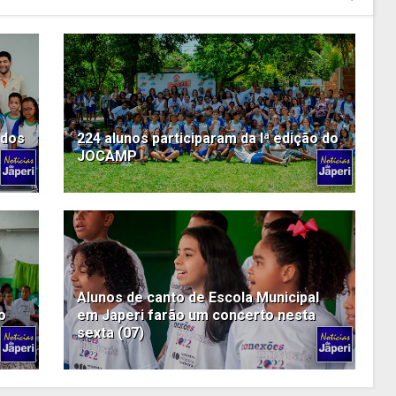
 dos
224 alunos participaram da Iª edição do
JOCAMP
Alunos de canto de Escola Municipal
o
em Japeri farão um concerto nesta
sexta (07)