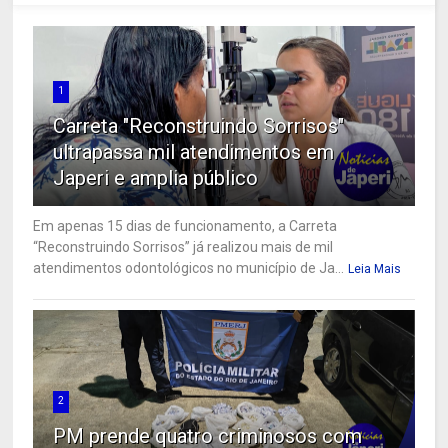
1
Carreta "Reconstruindo Sorrisos"
ultrapassa mil atendimentos em
Japeri e amplia público
Em apenas 15 dias de funcionamento, a Carreta
“Reconstruindo Sorrisos” já realizou mais de mil
atendimentos odontológicos no município de Ja...
Leia Mais
2
PM prende quatro criminosos com