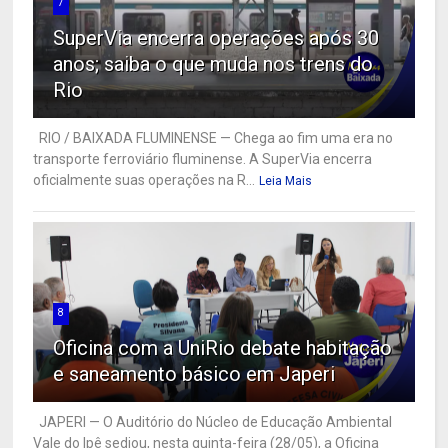
7
SuperVia encerra operações após 30
anos; saiba o que muda nos trens do
Rio
RIO / BAIXADA FLUMINENSE — Chega ao fim uma era no
transporte ferroviário fluminense. A SuperVia encerra
oficialmente suas operações na R...
Leia Mais
8
Oficina com a UniRio debate habitação
e saneamento básico em Japeri
JAPERI — O Auditório do Núcleo de Educação Ambiental
Vale do Ipê sediou, nesta quinta-feira (28/05), a Oficina