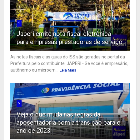
4
Japeri emite nota fiscal eletrônica
para empresas prestadoras de serviço
As notas fiscais e as guias do ISS são geradas no portal da
Prefeitura pelo contribuinte JAPERI - Se você é empresário,
autônomo ou microem...
Leia Mais
5
Veja o que muda nas regras da
aposentadoria com a transição para o
ano de 2023