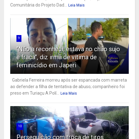
Comunitária do Projeto Dad...
Leia Mais
9
"Não a reconheci, estava no chão sujo
e fraca", diz irmã de vítima de
feminicídio em Japeri
Gabriela Ferreira morreu após ser espancada com marreta
ao defender a filha de tentativa de abuso; companheiro foi
preso em Turiaçu A Polí...
Leia Mais
10
Perseguição com troca de tiros