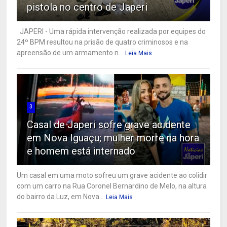
pistola no centro de Japeri
JAPERI - Uma rápida intervenção realizada por equipes do
24º BPM resultou na prisão de quatro criminosos e na
apreensão de um armamento n...
Leia Mais
3
Casal de Japeri sofre grave acidente
em Nova Iguaçu; mulher morre na hora
e homem está internado
Um casal em uma moto sofreu um grave acidente ao colidir
com um carro na Rua Coronel Bernardino de Melo, na altura
do bairro da Luz, em Nova...
Leia Mais