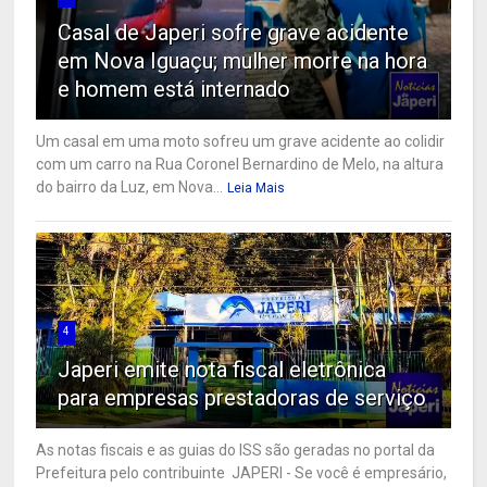
Casal de Japeri sofre grave acidente
em Nova Iguaçu; mulher morre na hora
e homem está internado
Um casal em uma moto sofreu um grave acidente ao colidir
com um carro na Rua Coronel Bernardino de Melo, na altura
do bairro da Luz, em Nova...
Leia Mais
4
Japeri emite nota fiscal eletrônica
para empresas prestadoras de serviço
As notas fiscais e as guias do ISS são geradas no portal da
Prefeitura pelo contribuinte JAPERI - Se você é empresário,