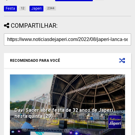
Festa
Japeri
12
2344
COMPARTILHAR:
RECOMENDADO PARA VOCÊ
Davi Sacer abre festa de 32 anos de Japeri
nesta quinta (29)