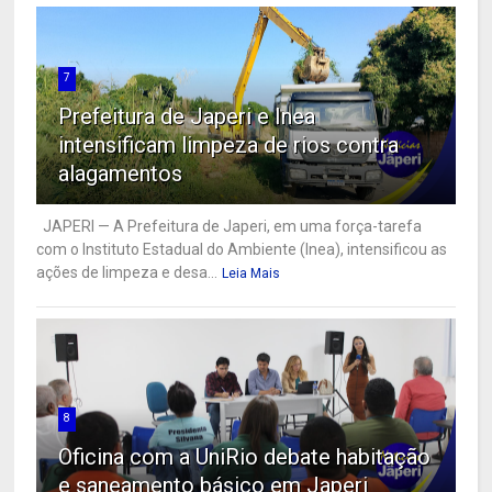
7
Prefeitura de Japeri e Inea
intensificam limpeza de rios contra
alagamentos
JAPERI — A Prefeitura de Japeri, em uma força-tarefa
com o Instituto Estadual do Ambiente (Inea), intensificou as
ações de limpeza e desa...
Leia Mais
8
Oficina com a UniRio debate habitação
e saneamento básico em Japeri