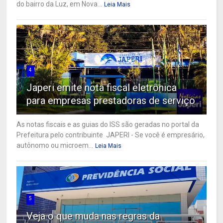
do bairro da Luz, em Nova...
Leia Mais
4
Japeri emite nota fiscal eletrônica
para empresas prestadoras de serviço
As notas fiscais e as guias do ISS são geradas no portal da
Prefeitura pelo contribuinte JAPERI - Se você é empresário,
autônomo ou microem...
Leia Mais
5
Veja o que muda nas regras da