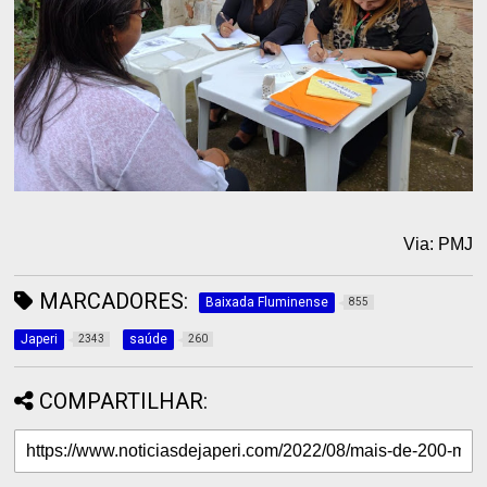
Via: PMJ
MARCADORES:
Baixada Fluminense
855
Japeri
saúde
2343
260
COMPARTILHAR: