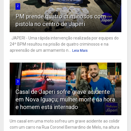
2
PM prende quatro criminosos com
pistola no centro de Japeri
JAPERI - Uma rápida intervenção realizada por equipes do
24º BPM resultou na prisão de quatro criminosos e na
apreensão de um armamento n...
Leia Mais
3
Casal de Japeri sofre grave acidente
em Nova Iguaçu; mulher morre na hora
e homem está internado
Um casal em uma moto sofreu um grave acidente ao colidir
com um carro na Rua Coronel Bernardino de Melo, na altura