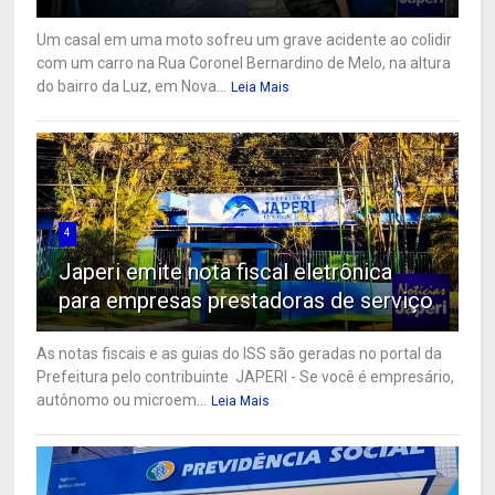
Um casal em uma moto sofreu um grave acidente ao colidir
com um carro na Rua Coronel Bernardino de Melo, na altura
do bairro da Luz, em Nova...
Leia Mais
4
Japeri emite nota fiscal eletrônica
para empresas prestadoras de serviço
As notas fiscais e as guias do ISS são geradas no portal da
Prefeitura pelo contribuinte JAPERI - Se você é empresário,
autônomo ou microem...
Leia Mais