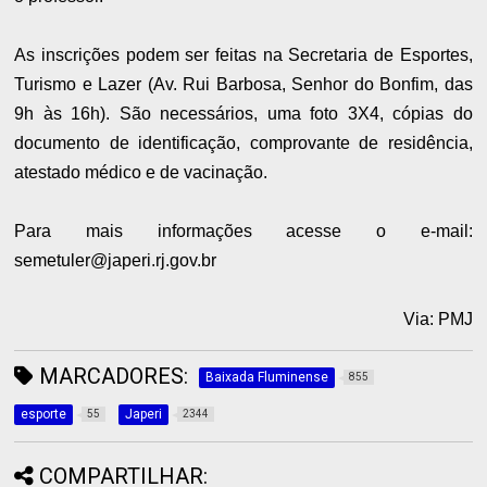
​As inscrições podem ser feitas na Secretaria de Esportes,
Turismo e Lazer (Av. Rui Barbosa, Senhor do Bonfim, das
9h às 16h). São necessários, uma foto 3X4, cópias do
documento de identificação, comprovante de residência,
atestado médico e de vacinação.
Para mais informações acesse o e-mail:
semetuler@japeri.rj.gov.br
Via: PMJ
MARCADORES:
Baixada Fluminense
855
esporte
Japeri
55
2344
COMPARTILHAR: