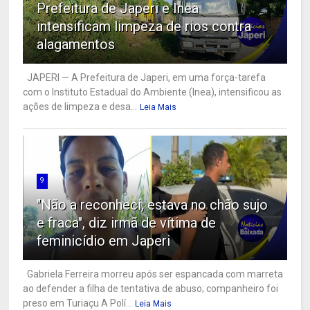
Prefeitura de Japeri e Inea
intensificam limpeza de rios contra
alagamentos
JAPERI — A Prefeitura de Japeri, em uma força-tarefa
com o Instituto Estadual do Ambiente (Inea), intensificou as
ações de limpeza e desa...
Leia Mais
9
"Não a reconheci, estava no chão sujo
e fraca", diz irmã de vítima de
feminicídio em Japeri
Gabriela Ferreira morreu após ser espancada com marreta
ao defender a filha de tentativa de abuso; companheiro foi
preso em Turiaçu A Polí...
Leia Mais