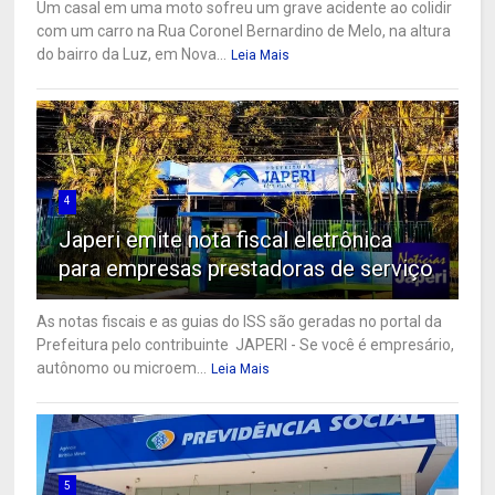
Um casal em uma moto sofreu um grave acidente ao colidir
com um carro na Rua Coronel Bernardino de Melo, na altura
do bairro da Luz, em Nova...
Leia Mais
4
Japeri emite nota fiscal eletrônica
para empresas prestadoras de serviço
As notas fiscais e as guias do ISS são geradas no portal da
Prefeitura pelo contribuinte JAPERI - Se você é empresário,
autônomo ou microem...
Leia Mais
5