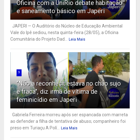
Oficina com a UniRio debate habitação
e saneamento básico em Japeri
JAPERI — O Auditório do Núcleo de Educação Ambiental
Vale do Ipê sediou, nesta quinta-feira (28/05), a Oficina
Comunitária do Projeto Dad...
Leia Mais
9
"Não a reconheci, estava no chão sujo
e fraca", diz irmã de vítima de
feminicídio em Japeri
Gabriela Ferreira morreu após ser espancada com marreta
ao defender a filha de tentativa de abuso; companheiro foi
preso em Turiaçu A Polí...
Leia Mais