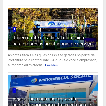
4
Japeri emite nota fiscal eletrônica
para empresas prestadoras de serviço
As notas fiscais e as guias do ISS são geradas no portal da
Prefeitura pelo contribuinte JAPERI - Se você é empresário,
autônomo ou microem...
Leia Mais
5
Veja o que muda nas regras da
aposentadoria com a transição para o