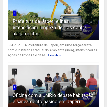
7
Prefeitura de Japeri e Inea
intensificam limpeza de rios contra
alagamentos
JAPERI — A Prefeitura de Japeri, em uma força-tarefa
com o Instituto Estadual do Ambiente (Inea), intensificou as
ações de limpeza e desa...
Leia Mais
8
Oficina com a UniRio debate habitação
e saneamento básico em Japeri