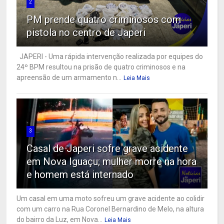
2
PM prende quatro criminosos com
pistola no centro de Japeri
JAPERI - Uma rápida intervenção realizada por equipes do
24º BPM resultou na prisão de quatro criminosos e na
apreensão de um armamento n...
Leia Mais
3
Casal de Japeri sofre grave acidente
em Nova Iguaçu; mulher morre na hora
e homem está internado
Um casal em uma moto sofreu um grave acidente ao colidir
com um carro na Rua Coronel Bernardino de Melo, na altura
do bairro da Luz, em Nova...
Leia Mais