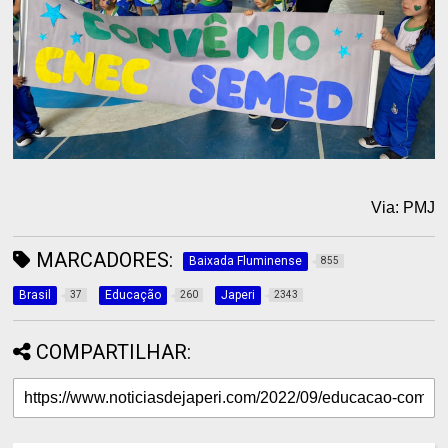
Via: PMJ
MARCADORES:
Baixada Fluminense
855
Brasil
Educação
Japeri
37
260
2343
COMPARTILHAR: