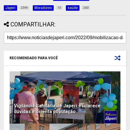
Japeri
Moradores
saúde
2344
10
260
COMPARTILHAR:
RECOMENDADO PARA VOCÊ
Vigilância Sanitária de Japeri esclarece
dúvidas e orienta população