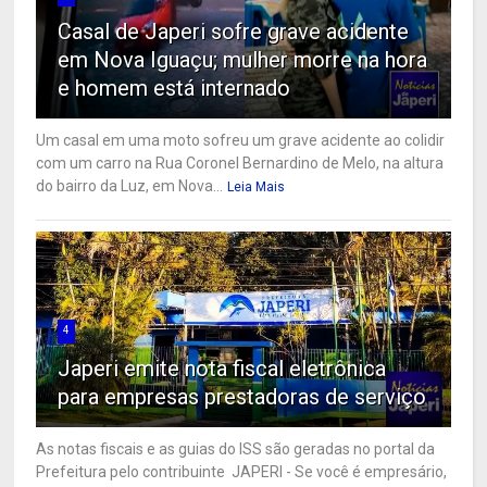
Casal de Japeri sofre grave acidente
em Nova Iguaçu; mulher morre na hora
e homem está internado
Um casal em uma moto sofreu um grave acidente ao colidir
com um carro na Rua Coronel Bernardino de Melo, na altura
do bairro da Luz, em Nova...
Leia Mais
4
Japeri emite nota fiscal eletrônica
para empresas prestadoras de serviço
As notas fiscais e as guias do ISS são geradas no portal da
Prefeitura pelo contribuinte JAPERI - Se você é empresário,