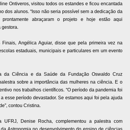
ine Ontiveros, visitou todos os estandes e ficou encantada
o dos alunos. “Isso não seria possível sem a dedicação da
 prontamente abraçaram o projeto e hoje estão aqui
 gestora.
inais, Angélica Aguiar, disse que pela primeira vez na
 escolas estaduais, municipais e particulares em um evento
ria da Ciência e da Saúde da Fundação Oswaldo Cruz
palestra sobre a importância das mulheres na ciência. E o
entivo nos trabalhos científicos. “O período da pandemia foi
 a esse período devastador. Se estamos aqui foi pela ajuda
e”, contou Cristina.
a UFRJ, Denise Rocha, complementou a palestra com
o da Astronomia no desenvolvimento do ensino de ciências