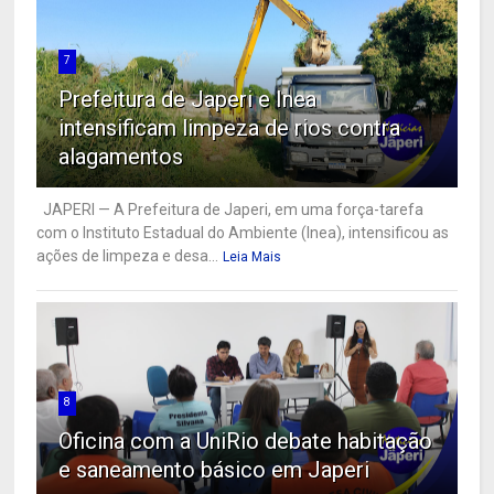
7
Prefeitura de Japeri e Inea
intensificam limpeza de rios contra
alagamentos
JAPERI — A Prefeitura de Japeri, em uma força-tarefa
com o Instituto Estadual do Ambiente (Inea), intensificou as
ações de limpeza e desa...
Leia Mais
8
Oficina com a UniRio debate habitação
e saneamento básico em Japeri