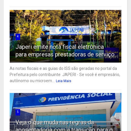
4
Japeri emite nota fiscal eletrônica
para empresas prestadoras de serviço
As notas fiscais e as guias do ISS são geradas no portal da
Prefeitura pelo contribuinte JAPERI - Se você é empresário,
autônomo ou microem...
Leia Mais
5
Veja o que muda nas regras da
aposentadoria com a transição para o