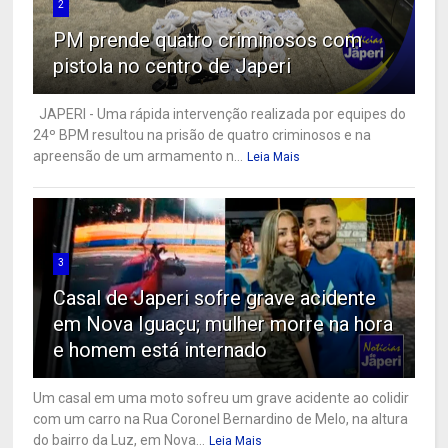
2
PM prende quatro criminosos com
pistola no centro de Japeri
JAPERI - Uma rápida intervenção realizada por equipes do
24º BPM resultou na prisão de quatro criminosos e na
apreensão de um armamento n...
Leia Mais
3
Casal de Japeri sofre grave acidente
em Nova Iguaçu; mulher morre na hora
e homem está internado
Um casal em uma moto sofreu um grave acidente ao colidir
com um carro na Rua Coronel Bernardino de Melo, na altura
do bairro da Luz, em Nova...
Leia Mais