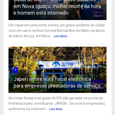
em Nova Iguaçu; mulher morre na hora
e homem está internado
Um casal em uma moto sofreu um grave acidente ao colidir
com um carro na Rua Coronel Bernardino de Melo, na altura
do bairro da Luz, em Nova...
Leia Mais
4
Japeri emite nota fiscal eletrônica
para empresas prestadoras de serviço
As notas fiscais e as guias do ISS são geradas no portal da
Prefeitura pelo contribuinte JAPERI - Se você é empresário,
autônomo ou microem...
Leia Mais