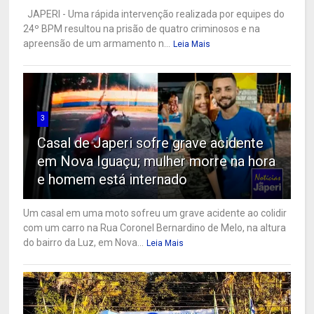
JAPERI - Uma rápida intervenção realizada por equipes do
24º BPM resultou na prisão de quatro criminosos e na
apreensão de um armamento n...
Leia Mais
3
Casal de Japeri sofre grave acidente
em Nova Iguaçu; mulher morre na hora
e homem está internado
Um casal em uma moto sofreu um grave acidente ao colidir
com um carro na Rua Coronel Bernardino de Melo, na altura
do bairro da Luz, em Nova...
Leia Mais