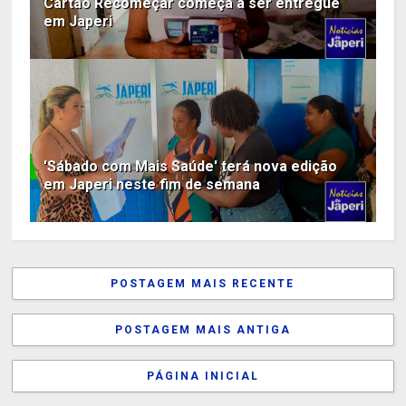
Cartão Recomeçar começa a ser entregue
em Japeri
'Sábado com Mais Saúde' terá nova edição
em Japeri neste fim de semana
POSTAGEM MAIS RECENTE
POSTAGEM MAIS ANTIGA
PÁGINA INICIAL