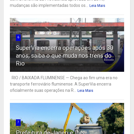
mudanças são implementadas todos os...
Leia Mais
6
SuperVia encerra operações após 30
anos; saiba o que muda nos trens do
Rio
RIO / BAIXADA FLUMINENSE — Chega ao fim uma era no
transporte ferroviário fluminense. A SuperVia encerra
oficialmente suas operações na R...
Leia Mais
7
Prefeitura de Japeri e Inea