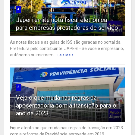
4
Japeri emite nota fiscal eletrônica
para empresas prestadoras de serviço
As notas fiscais e as guias do ISS são geradas no portal da
Prefeitura pelo contribuinte JAPERI - Se você é empresário,
autônomo ou microem...
Leia Mais
5
Veja o que muda nas regras da
aposentadoria com a transição para o
ano de 2023
Fique atento ao que muda nas regras de transição em 2023:
com a reforma da Previdência aprovada em 2019,