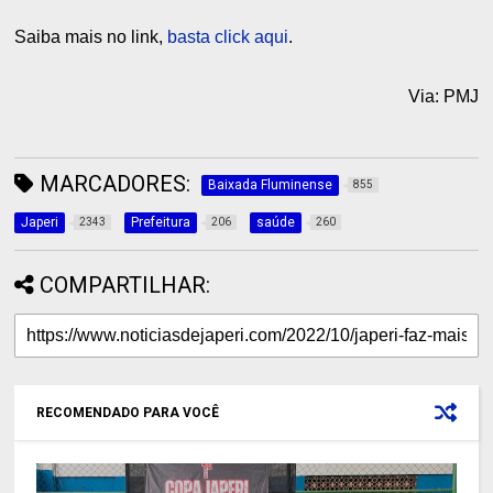
Saiba mais no link,
basta click aqui
.
Via: PMJ
MARCADORES:
Baixada Fluminense
855
Japeri
Prefeitura
saúde
2343
206
260
COMPARTILHAR:
RECOMENDADO PARA VOCÊ