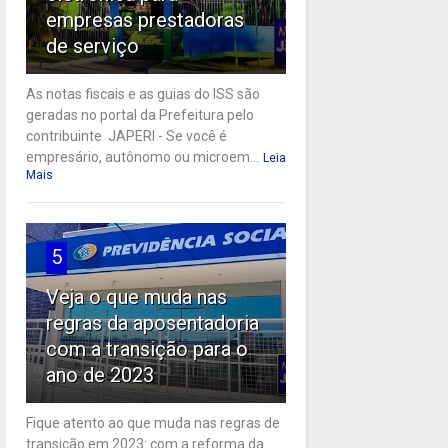
empresas prestadoras
de serviço
As notas fiscais e as guias do ISS são
geradas no portal da Prefeitura pelo
contribuinte JAPERI - Se você é
empresário, autônomo ou microem...
Leia
Mais
5
Veja o que muda nas
regras da aposentadoria
com a transição para o
ano de 2023
Fique atento ao que muda nas regras de
transição em 2023: com a reforma da