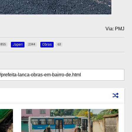
Via: PMJ
Japeri
Obras
855
2344
63