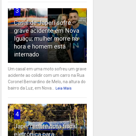
3
Casal de Japeri sofre
grave acidente em Nova
Iguaçu; mulher morre na
hora e homem está
internado
Um casal em uma moto sofreu um grave
acidente ao colidir com um carro na Rua
Coronel Bernardino de Melo, na altura do
bairro da Luz, em Nova...
Leia Mais
4
Japeri emite nota fiscal
eletrônica para