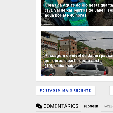
Obras da Águas do Rio nesta quarta
(17), vai deixar bairros de Japeri s
água por até 48 horas
Passagem de nível de Japeri passa
por obras a partir desta sexta
(10); saiba mais
POSTAGEM MAIS RECENTE
COMENTÁRIOS
BLOGGER
FACE