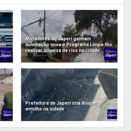
Moradores de Japeri ganham
 em
iluminação nova e Programa Limpa-Rio
realizar limpeza de rios na cidade
ões
Prefeitura de Japeri cria disque-
entulho na cidade