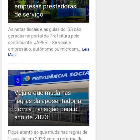
empresas prestadoras
de serviço
As notas fiscais e as guias do ISS são
geradas no portal da Prefeitura pelo
contribuinte JAPERI - Se você é
empresário, autônomo ou microem...
Leia
Mais
5
Veja o que muda nas
regras da aposentadoria
com a transição para o
ano de 2023
Fique atento ao que muda nas regras de
transição em 2023: com a reforma da