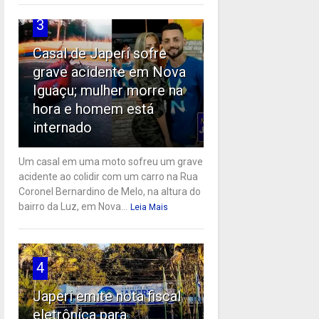
3
Casal de Japeri sofre
grave acidente em Nova
Iguaçu; mulher morre na
hora e homem está
internado
Um casal em uma moto sofreu um grave
acidente ao colidir com um carro na Rua
Coronel Bernardino de Melo, na altura do
bairro da Luz, em Nova...
Leia Mais
4
Japeri emite nota fiscal
eletrônica para