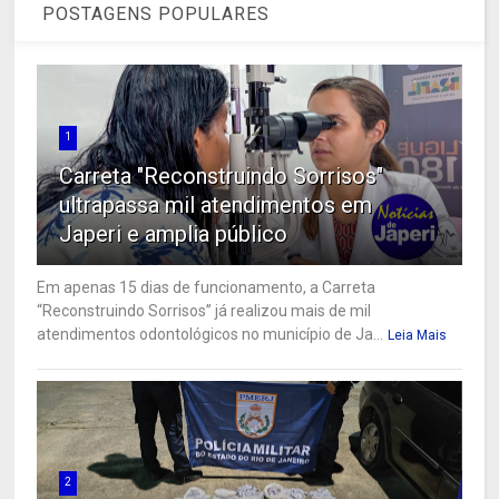
POSTAGENS POPULARES
1
Carreta "Reconstruindo Sorrisos"
ultrapassa mil atendimentos em
Japeri e amplia público
Em apenas 15 dias de funcionamento, a Carreta
“Reconstruindo Sorrisos” já realizou mais de mil
atendimentos odontológicos no município de Ja...
Leia Mais
2