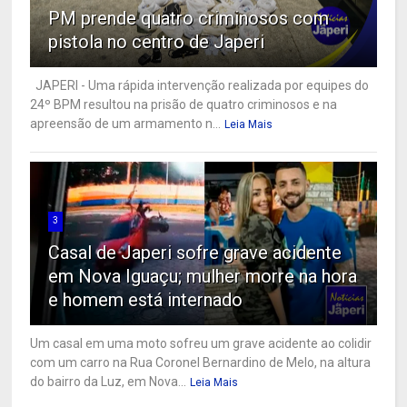
PM prende quatro criminosos com
pistola no centro de Japeri
JAPERI - Uma rápida intervenção realizada por equipes do
24º BPM resultou na prisão de quatro criminosos e na
apreensão de um armamento n...
Leia Mais
3
Casal de Japeri sofre grave acidente
em Nova Iguaçu; mulher morre na hora
e homem está internado
Um casal em uma moto sofreu um grave acidente ao colidir
com um carro na Rua Coronel Bernardino de Melo, na altura
do bairro da Luz, em Nova...
Leia Mais