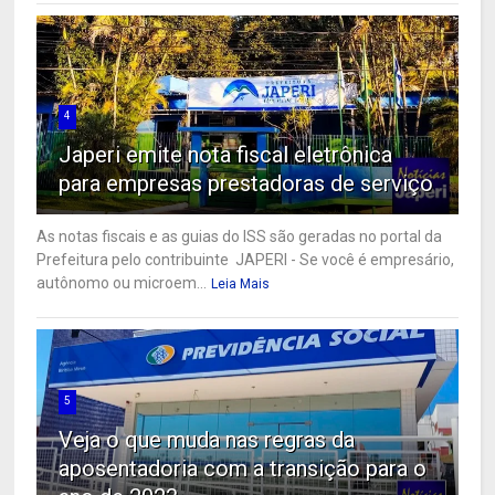
4
Japeri emite nota fiscal eletrônica
para empresas prestadoras de serviço
As notas fiscais e as guias do ISS são geradas no portal da
Prefeitura pelo contribuinte JAPERI - Se você é empresário,
autônomo ou microem...
Leia Mais
5
Veja o que muda nas regras da
aposentadoria com a transição para o