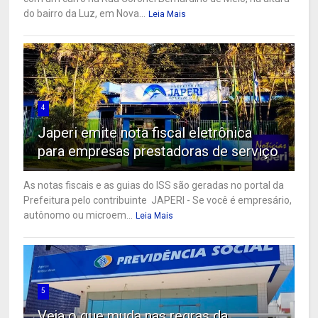
do bairro da Luz, em Nova...
Leia Mais
4
Japeri emite nota fiscal eletrônica
para empresas prestadoras de serviço
As notas fiscais e as guias do ISS são geradas no portal da
Prefeitura pelo contribuinte JAPERI - Se você é empresário,
autônomo ou microem...
Leia Mais
5
Veja o que muda nas regras da