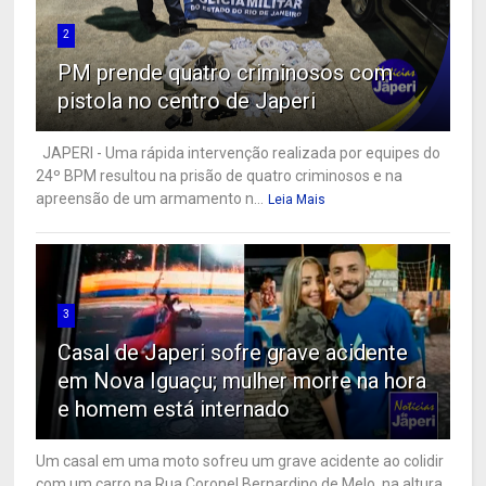
2
PM prende quatro criminosos com
pistola no centro de Japeri
JAPERI - Uma rápida intervenção realizada por equipes do
24º BPM resultou na prisão de quatro criminosos e na
apreensão de um armamento n...
Leia Mais
3
Casal de Japeri sofre grave acidente
em Nova Iguaçu; mulher morre na hora
e homem está internado
Um casal em uma moto sofreu um grave acidente ao colidir
com um carro na Rua Coronel Bernardino de Melo, na altura