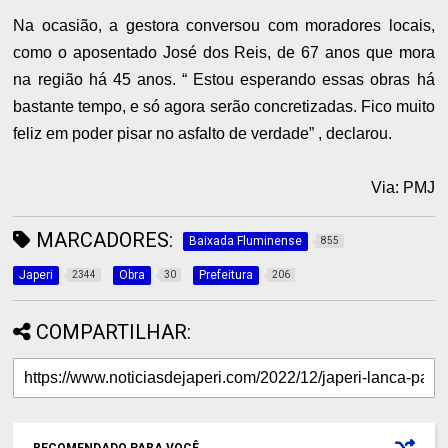
Na ocasião, a gestora conversou com moradores locais,
como o aposentado José dos Reis, de 67 anos que mora
na região há 45 anos. “ Estou esperando essas obras há
bastante tempo, e só agora serão concretizadas. Fico muito
feliz em poder pisar no asfalto de verdade” , declarou.
Via: PMJ
MARCADORES:
Baixada Fluminense
855
Japeri
Obra
Prefeitura
2344
30
206
COMPARTILHAR:
RECOMENDADO PARA VOCÊ