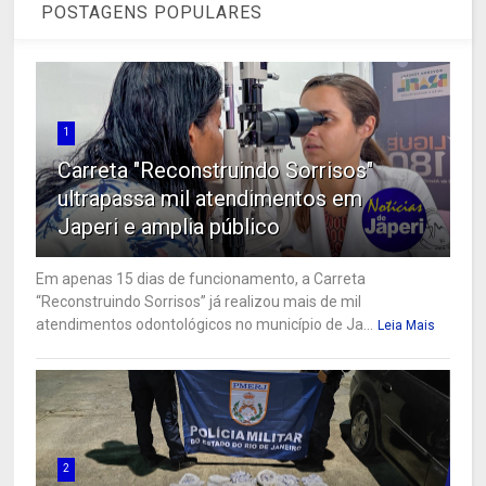
POSTAGENS POPULARES
1
Carreta "Reconstruindo Sorrisos"
ultrapassa mil atendimentos em
Japeri e amplia público
Em apenas 15 dias de funcionamento, a Carreta
“Reconstruindo Sorrisos” já realizou mais de mil
atendimentos odontológicos no município de Ja...
Leia Mais
2