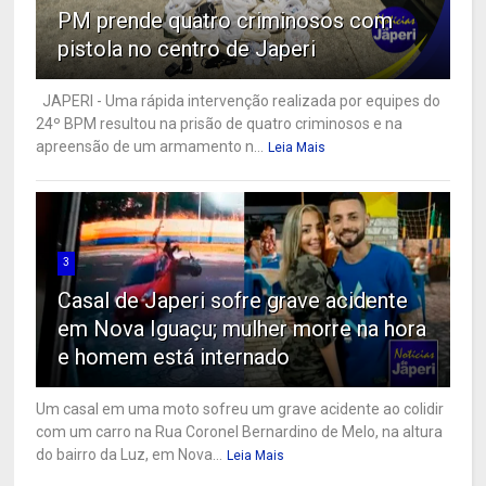
PM prende quatro criminosos com
pistola no centro de Japeri
JAPERI - Uma rápida intervenção realizada por equipes do
24º BPM resultou na prisão de quatro criminosos e na
apreensão de um armamento n...
Leia Mais
3
Casal de Japeri sofre grave acidente
em Nova Iguaçu; mulher morre na hora
e homem está internado
Um casal em uma moto sofreu um grave acidente ao colidir
com um carro na Rua Coronel Bernardino de Melo, na altura
do bairro da Luz, em Nova...
Leia Mais