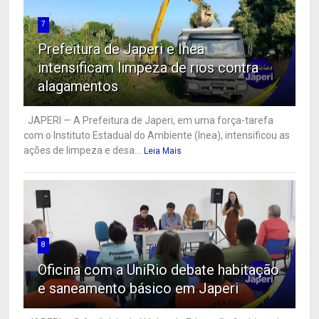
7
Prefeitura de Japeri e Inea
intensificam limpeza de rios contra
alagamentos
JAPERI — A Prefeitura de Japeri, em uma força-tarefa
com o Instituto Estadual do Ambiente (Inea), intensificou as
ações de limpeza e desa...
Leia Mais
8
Oficina com a UniRio debate habitação
e saneamento básico em Japeri