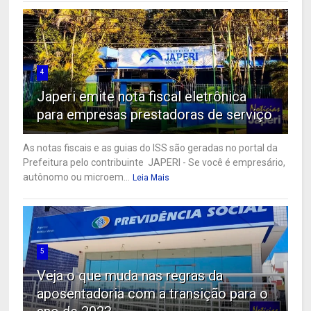
4
Japeri emite nota fiscal eletrônica
para empresas prestadoras de serviço
As notas fiscais e as guias do ISS são geradas no portal da
Prefeitura pelo contribuinte JAPERI - Se você é empresário,
autônomo ou microem...
Leia Mais
5
Veja o que muda nas regras da
aposentadoria com a transição para o