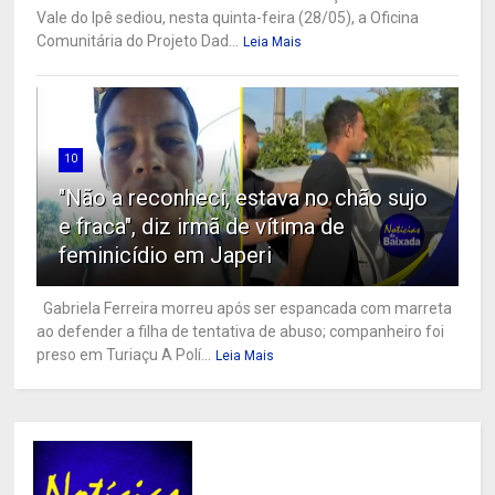
Vale do Ipê sediou, nesta quinta-feira (28/05), a Oficina
Comunitária do Projeto Dad...
Leia Mais
10
"Não a reconheci, estava no chão sujo
e fraca", diz irmã de vítima de
feminicídio em Japeri
Gabriela Ferreira morreu após ser espancada com marreta
ao defender a filha de tentativa de abuso; companheiro foi
preso em Turiaçu A Polí...
Leia Mais