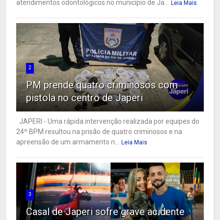
atendimentos odontológicos no município de Ja...
Leia Mais
2
PM prende quatro criminosos com
pistola no centro de Japeri
JAPERI - Uma rápida intervenção realizada por equipes do
24º BPM resultou na prisão de quatro criminosos e na
apreensão de um armamento n...
Leia Mais
3
Casal de Japeri sofre grave acidente