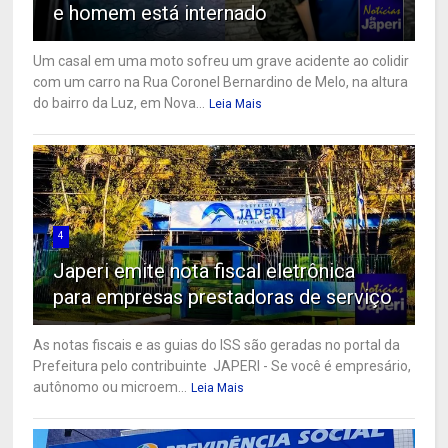
e homem está internado
Um casal em uma moto sofreu um grave acidente ao colidir
com um carro na Rua Coronel Bernardino de Melo, na altura
do bairro da Luz, em Nova...
Leia Mais
4
Japeri emite nota fiscal eletrônica
para empresas prestadoras de serviço
As notas fiscais e as guias do ISS são geradas no portal da
Prefeitura pelo contribuinte JAPERI - Se você é empresário,
autônomo ou microem...
Leia Mais