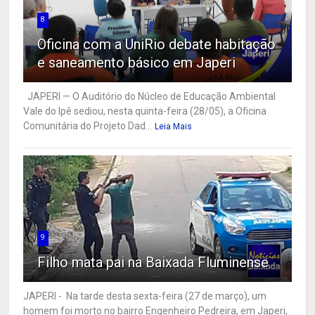
8
Oficina com a UniRio debate habitação
e saneamento básico em Japeri
JAPERI — O Auditório do Núcleo de Educação Ambiental
Vale do Ipê sediou, nesta quinta-feira (28/05), a Oficina
Comunitária do Projeto Dad...
Leia Mais
9
Filho mata pai na Baixada Fluminense
JAPERI - Na tarde desta sexta-feira (27 de março), um
homem foi morto no bairro Engenheiro Pedreira, em Japeri,