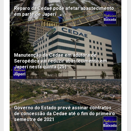
Reparo da Cedae pode afetar abastecimento
em parte de Japeri
Manutenção da Cedae em adutora de
Seropédica vai reduzir abastecimento em
Japeri nesta quinta (25)
Governo do Estado prevê assinar contratos
de concessão da Cedae até o fim do primeiro
semestre de 2021