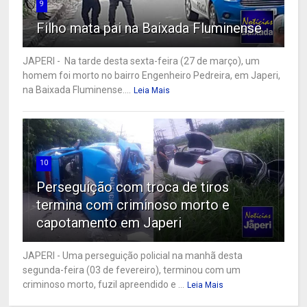
9
Filho mata pai na Baixada Fluminense
JAPERI - Na tarde desta sexta-feira (27 de março), um
homem foi morto no bairro Engenheiro Pedreira, em Japeri,
na Baixada Fluminense....
Leia Mais
10
Perseguição com troca de tiros
termina com criminoso morto e
capotamento em Japeri
JAPERI - Uma perseguição policial na manhã desta
segunda-feira (03 de fevereiro), terminou com um
criminoso morto, fuzil apreendido e ...
Leia Mais