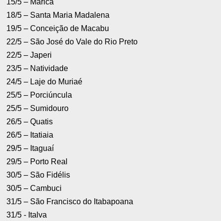
15/5 – Maricá
18/5 – Santa Maria Madalena
19/5 – Conceição de Macabu
22/5 – São José do Vale do Rio Preto
22/5 – Japeri
23/5 – Natividade
24/5 – Laje do Muriaé
25/5 – Porciúncula
25/5 – Sumidouro
26/5 – Quatis
26/5 – Itatiaia
29/5 – Itaguaí
29/5 – Porto Real
30/5 – São Fidélis
30/5 – Cambuci
31/5 – São Francisco do Itabapoana
31/5 - Italva