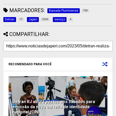
MARCADORES:
Baixada Fluminense
764
Detran
Japeri
serviço
17
2344
4
COMPARTILHAR:
RECOMENDADO PARA VOCÊ
Detran RJ abrirá postos aos sábados para
emissão da nova carteira de identidade
nacional (CIN)