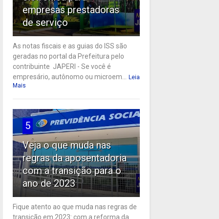
empresas prestadoras
de serviço
As notas fiscais e as guias do ISS são
geradas no portal da Prefeitura pelo
contribuinte JAPERI - Se você é
empresário, autônomo ou microem...
Leia
Mais
5
Veja o que muda nas
regras da aposentadoria
com a transição para o
ano de 2023
Fique atento ao que muda nas regras de
transição em 2023: com a reforma da