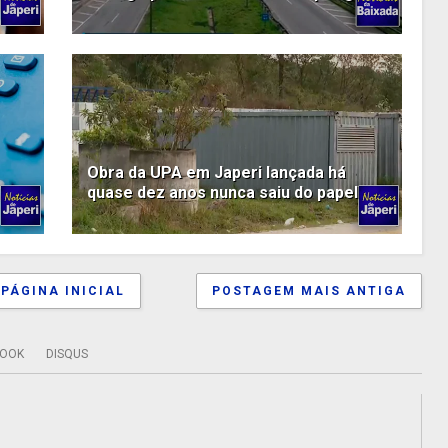
Obra da UPA em Japeri lançada há
quase dez anos nunca saiu do papel
PÁGINA INICIAL
POSTAGEM MAIS ANTIGA
BOOK
DISQUS