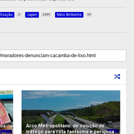
alização
Japeri
Meio Ambiente
3
2344
59
dos
Arco Metropolitano: de solução de
tráfego para rota fantasma e perigosa