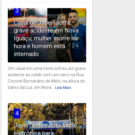
3
Casal de Japeri sofre
grave acidente em Nova
Iguaçu; mulher morre na
hora e homem está
internado
Um casal em uma moto sofreu um grave
acidente ao colidir com um carro na Rua
Coronel Bernardino de Melo, na altura do
bairro da Luz, em Nova...
Leia Mais
4
Japeri emite nota fiscal
eletrônica para