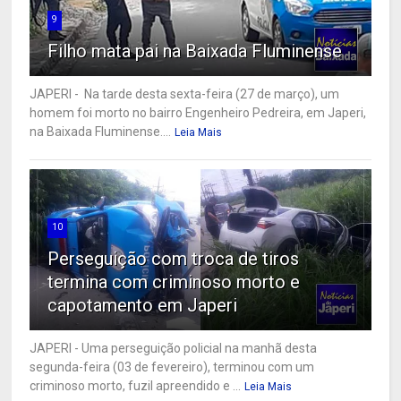
9
Filho mata pai na Baixada Fluminense
JAPERI - Na tarde desta sexta-feira (27 de março), um
homem foi morto no bairro Engenheiro Pedreira, em Japeri,
na Baixada Fluminense....
Leia Mais
10
Perseguição com troca de tiros
termina com criminoso morto e
capotamento em Japeri
JAPERI - Uma perseguição policial na manhã desta
segunda-feira (03 de fevereiro), terminou com um
criminoso morto, fuzil apreendido e ...
Leia Mais