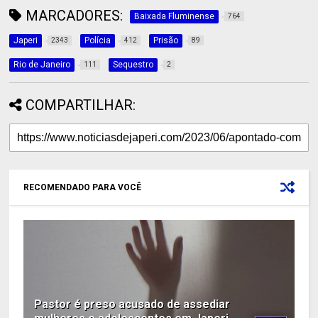
MARCADORES:
Baixada Fluminense
764
Japeri
Polícia
Prisão
2343
412
89
Rio de Janeiro
Sequestro
111
2
COMPARTILHAR:
RECOMENDADO PARA VOCÊ
Pastor é preso acusado de assediar