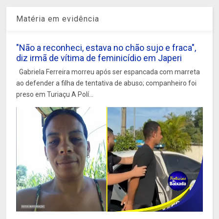
Matéria em evidência
"Não a reconheci, estava no chão sujo e fraca",
diz irmã de vítima de feminicídio em Japeri
Gabriela Ferreira morreu após ser espancada com marreta
ao defender a filha de tentativa de abuso; companheiro foi
preso em Turiaçu A Polí...