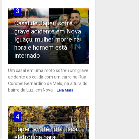
3
Casal de Japeri sofre
grave acidente em Nova
Iguaçu; mulher morre na
hora e homem está
internado
Um casal em uma moto sofreu um grave
acidente ao colidir com um carro na Rua
Coronel Bernardino de Melo, na altura do
bairro da Luz, em Nova...
Leia Mais
4
Japeri emite nota fiscal
eletrônica para