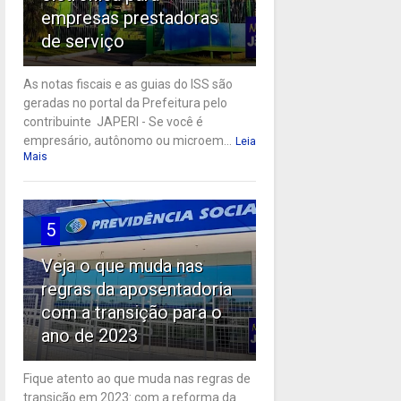
empresas prestadoras
de serviço
As notas fiscais e as guias do ISS são
geradas no portal da Prefeitura pelo
contribuinte JAPERI - Se você é
empresário, autônomo ou microem...
Leia
Mais
5
Veja o que muda nas
regras da aposentadoria
com a transição para o
ano de 2023
Fique atento ao que muda nas regras de
transição em 2023: com a reforma da