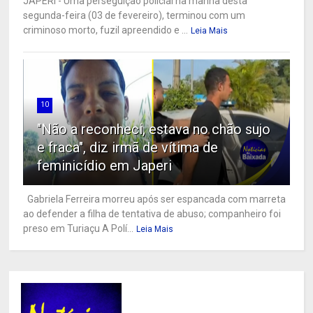
JAPERI - Uma perseguição policial na manhã desta
segunda-feira (03 de fevereiro), terminou com um
criminoso morto, fuzil apreendido e ...
Leia Mais
10
"Não a reconheci, estava no chão sujo
e fraca", diz irmã de vítima de
feminicídio em Japeri
Gabriela Ferreira morreu após ser espancada com marreta
ao defender a filha de tentativa de abuso; companheiro foi
preso em Turiaçu A Polí...
Leia Mais