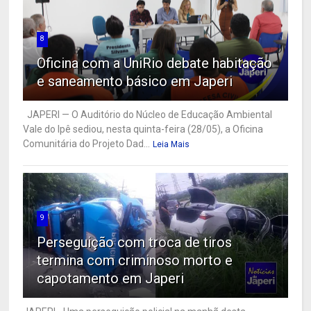
8
Oficina com a UniRio debate habitação
e saneamento básico em Japeri
JAPERI — O Auditório do Núcleo de Educação Ambiental
Vale do Ipê sediou, nesta quinta-feira (28/05), a Oficina
Comunitária do Projeto Dad...
Leia Mais
9
Perseguição com troca de tiros
termina com criminoso morto e
capotamento em Japeri