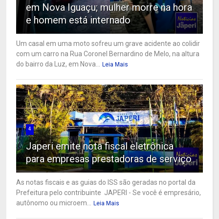
em Nova Iguaçu; mulher morre na hora
e homem está internado
Um casal em uma moto sofreu um grave acidente ao colidir
com um carro na Rua Coronel Bernardino de Melo, na altura
do bairro da Luz, em Nova...
Leia Mais
4
Japeri emite nota fiscal eletrônica
para empresas prestadoras de serviço
As notas fiscais e as guias do ISS são geradas no portal da
Prefeitura pelo contribuinte JAPERI - Se você é empresário,
autônomo ou microem...
Leia Mais