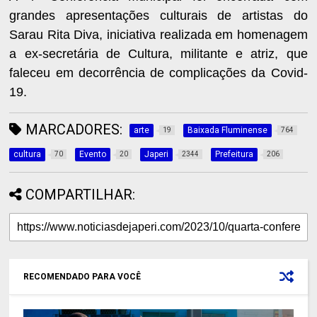
grandes apresentações culturais de artistas do
Sarau Rita Diva, iniciativa realizada em homenagem
a ex-secretária de Cultura, militante e atriz, que
faleceu em decorrência de complicações da Covid-
19.
MARCADORES:
arte
Baixada Fluminense
19
764
cultura
Evento
Japeri
Prefeitura
70
20
2344
206
COMPARTILHAR:
RECOMENDADO PARA VOCÊ