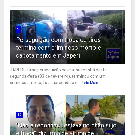
9
Perseguição com troca de tiros
termina com criminoso morto e
capotamento em Japeri
JAPERI - Uma perseguição policial na manhã desta
segunda-feira (03 de fevereiro), terminou com um
criminoso morto, fuzil apreendido e ...
Leia Mais
10
"Não a reconheci, estava no chão sujo
e fraca", diz irmã de vítima de