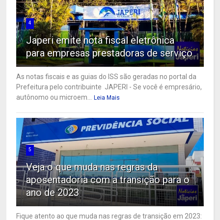
4
Japeri emite nota fiscal eletrônica
para empresas prestadoras de serviço
As notas fiscais e as guias do ISS são geradas no portal da
Prefeitura pelo contribuinte JAPERI - Se você é empresário,
autônomo ou microem...
Leia Mais
5
Veja o que muda nas regras da
aposentadoria com a transição para o
ano de 2023
Fique atento ao que muda nas regras de transição em 2023: