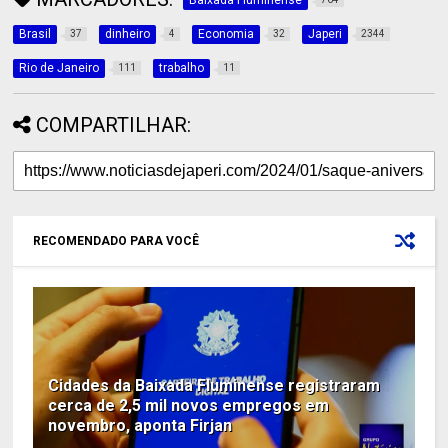
Baixada Fluminense
Brasil
dinheiro
Economia
Japeri
37
4
32
2344
Rio de Janeiro
trabalho
111
11
COMPARTILHAR:
RECOMENDADO PARA VOCÊ
Cidades da Baixada Fluminense registraram
cerca de 2,5 mil novos empregos em
novembro, aponta Firjan