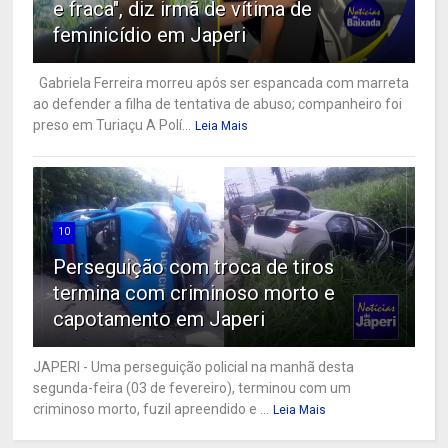
e fraca", diz irmã de vítima de
feminicídio em Japeri
Gabriela Ferreira morreu após ser espancada com marreta
ao defender a filha de tentativa de abuso; companheiro foi
preso em Turiaçu A Polí...
Leia Mais
10
Perseguição com troca de tiros
termina com criminoso morto e
capotamento em Japeri
JAPERI - Uma perseguição policial na manhã desta
segunda-feira (03 de fevereiro), terminou com um
criminoso morto, fuzil apreendido e ...
Leia Mais