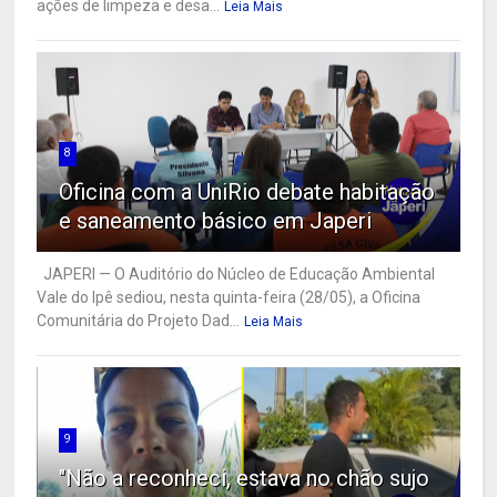
ações de limpeza e desa...
Leia Mais
8
Oficina com a UniRio debate habitação
e saneamento básico em Japeri
JAPERI — O Auditório do Núcleo de Educação Ambiental
Vale do Ipê sediou, nesta quinta-feira (28/05), a Oficina
Comunitária do Projeto Dad...
Leia Mais
9
"Não a reconheci, estava no chão sujo