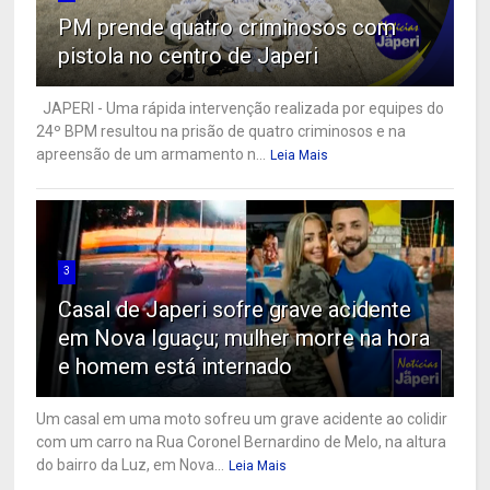
PM prende quatro criminosos com
pistola no centro de Japeri
JAPERI - Uma rápida intervenção realizada por equipes do
24º BPM resultou na prisão de quatro criminosos e na
apreensão de um armamento n...
Leia Mais
3
Casal de Japeri sofre grave acidente
em Nova Iguaçu; mulher morre na hora
e homem está internado
Um casal em uma moto sofreu um grave acidente ao colidir
com um carro na Rua Coronel Bernardino de Melo, na altura
do bairro da Luz, em Nova...
Leia Mais