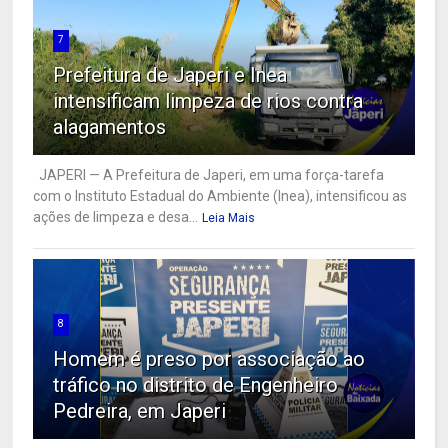
7
Prefeitura de Japeri e Inea
intensificam limpeza de rios contra
alagamentos
JAPERI — A Prefeitura de Japeri, em uma força-tarefa
com o Instituto Estadual do Ambiente (Inea), intensificou as
ações de limpeza e desa...
Leia Mais
8
Homem é preso por associação ao
tráfico no distrito de Engenheiro
Pedreira, em Japeri