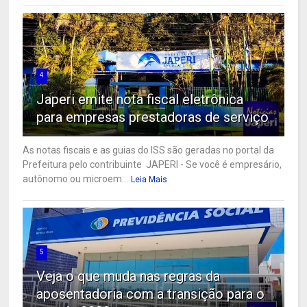
4
Japeri emite nota fiscal eletrônica
para empresas prestadoras de serviço
As notas fiscais e as guias do ISS são geradas no portal da
Prefeitura pelo contribuinte JAPERI - Se você é empresário,
autônomo ou microem...
Leia Mais
5
Veja o que muda nas regras da
aposentadoria com a transição para o