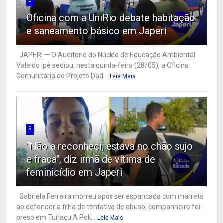
8
Oficina com a UniRio debate habitação
e saneamento básico em Japeri
JAPERI — O Auditório do Núcleo de Educação Ambiental
Vale do Ipê sediou, nesta quinta-feira (28/05), a Oficina
Comunitária do Projeto Dad...
Leia Mais
9
"Não a reconheci, estava no chão sujo
e fraca", diz irmã de vítima de
feminicídio em Japeri
Gabriela Ferreira morreu após ser espancada com marreta
ao defender a filha de tentativa de abuso; companheiro foi
preso em Turiaçu A Polí...
Leia Mais