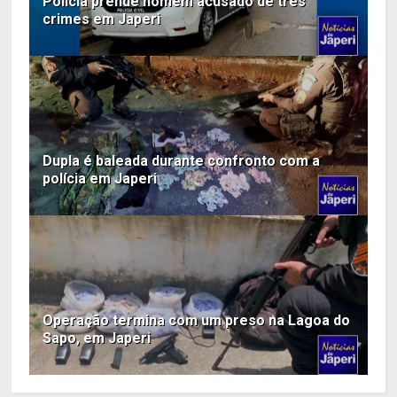
Polícia prende homem acusado de três
crimes em Japeri
Dupla é baleada durante confronto com a
polícia em Japeri
Operação termina com um preso na Lagoa do
Sapo, em Japeri