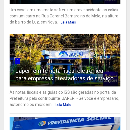
Um casal em uma moto sofreu um grave acidente ao colidir
com um carro na Rua Coronel Bernardino de Melo, na altura
do bairro da Luz, em Nova...
Leia Mais
4
Japeri emite nota fiscal eletrônica
para empresas prestadoras de serviço
As notas fiscais e as guias do ISS são geradas no portal da
Prefeitura pelo contribuinte JAPERI - Se você é empresário,
autônomo ou microem...
Leia Mais