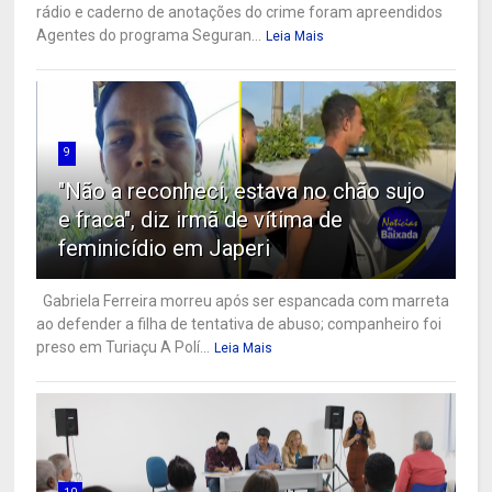
rádio e caderno de anotações do crime foram apreendidos
Agentes do programa Seguran...
Leia Mais
9
"Não a reconheci, estava no chão sujo
e fraca", diz irmã de vítima de
feminicídio em Japeri
Gabriela Ferreira morreu após ser espancada com marreta
ao defender a filha de tentativa de abuso; companheiro foi
preso em Turiaçu A Polí...
Leia Mais