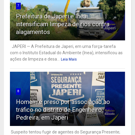
7
Prefeitura de Japeri e Inea
intensificam limpeza de rios contra
alagamentos
JAPERI — A Prefeitura de Japeri, em uma força-tarefa
com o Instituto Estadual do Ambiente (Inea), intensificou as
ações de limpeza e desa...
Leia Mais
8
Homem é preso por associação ao
tráfico no distrito de Engenheiro
Pedreira, em Japeri
Suspeito tentou fugir de agentes do Segurança Presente;