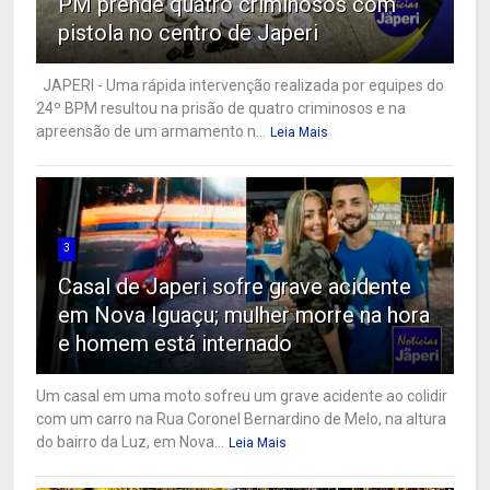
PM prende quatro criminosos com
pistola no centro de Japeri
JAPERI - Uma rápida intervenção realizada por equipes do
24º BPM resultou na prisão de quatro criminosos e na
apreensão de um armamento n...
Leia Mais
3
Casal de Japeri sofre grave acidente
em Nova Iguaçu; mulher morre na hora
e homem está internado
Um casal em uma moto sofreu um grave acidente ao colidir
com um carro na Rua Coronel Bernardino de Melo, na altura
do bairro da Luz, em Nova...
Leia Mais