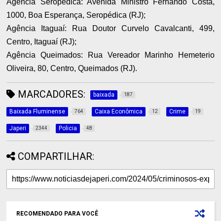
Agência Seropédica: Avenida Ministro Fernando Costa,
1000, Boa Esperança, Seropédica (RJ);
Agência Itaguaí: Rua Doutor Curvelo Cavalcanti, 499,
Centro, Itaguaí (RJ);
Agência Queimados: Rua Vereador Marinho Hemeterio
Oliveira, 80, Centro, Queimados (RJ).
MARCADORES:
baixada
187
Baixada Fluminense
Caixa Econômica
Crime
764
12
19
Japeri
Policia
2344
48
COMPARTILHAR:
RECOMENDADO PARA VOCÊ