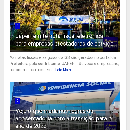
4
Japeri emite nota fiscal eletrônica
para empresas prestadoras de serviço
As notas fiscais e as guias do ISS são geradas no portal da
Prefeitura pelo contribuinte JAPERI - Se você é empresário,
autônomo ou microem...
Leia Mais
5
Veja o que muda nas regras da
aposentadoria com a transição para o
ano de 2023