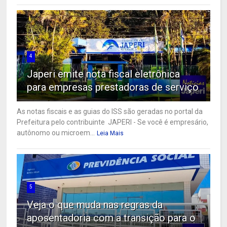
4
Japeri emite nota fiscal eletrônica
para empresas prestadoras de serviço
As notas fiscais e as guias do ISS são geradas no portal da
Prefeitura pelo contribuinte JAPERI - Se você é empresário,
autônomo ou microem...
Leia Mais
5
Veja o que muda nas regras da
aposentadoria com a transição para o