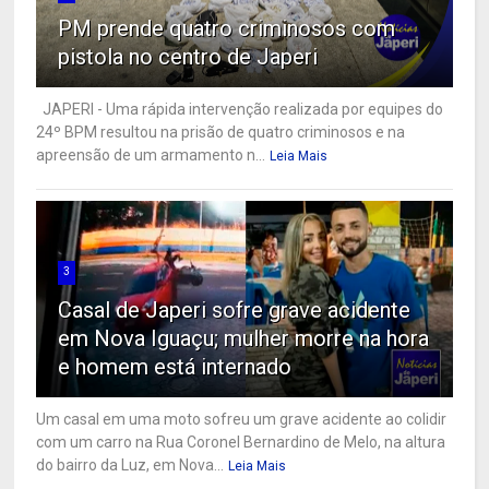
PM prende quatro criminosos com
pistola no centro de Japeri
JAPERI - Uma rápida intervenção realizada por equipes do
24º BPM resultou na prisão de quatro criminosos e na
apreensão de um armamento n...
Leia Mais
3
Casal de Japeri sofre grave acidente
em Nova Iguaçu; mulher morre na hora
e homem está internado
Um casal em uma moto sofreu um grave acidente ao colidir
com um carro na Rua Coronel Bernardino de Melo, na altura
do bairro da Luz, em Nova...
Leia Mais