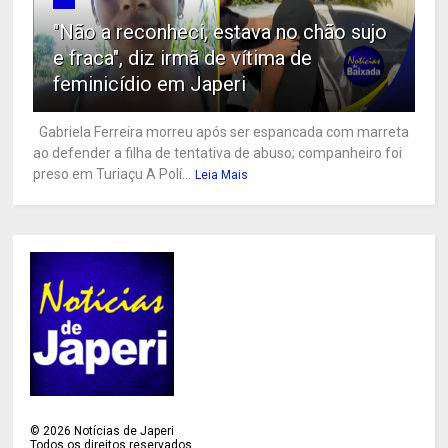
"Não a reconheci, estava no chão sujo
e fraca", diz irmã de vítima de
feminicídio em Japeri
Gabriela Ferreira morreu após ser espancada com marreta
ao defender a filha de tentativa de abuso; companheiro foi
preso em Turiaçu A Polí...
Leia Mais
©
2026
Notícias de Japeri
Todos os direitos reservados.