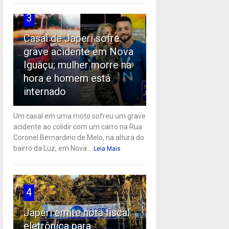
3
Casal de Japeri sofre
grave acidente em Nova
Iguaçu; mulher morre na
hora e homem está
internado
Um casal em uma moto sofreu um grave
acidente ao colidir com um carro na Rua
Coronel Bernardino de Melo, na altura do
bairro da Luz, em Nova...
Leia Mais
4
Japeri emite nota fiscal
eletrônica para