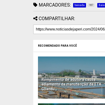
MARCADORES:
baixada
Baix
187
COMPARTILHAR:
RECOMENDADO PARA VOCÊ
Rompimento de adutora causa
adiamento da manutenção da ETA
Guandu