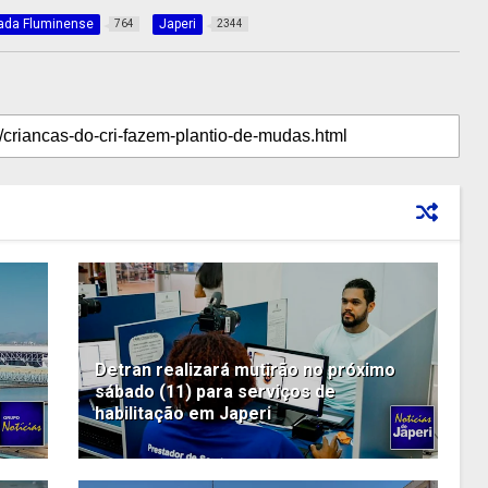
ada Fluminense
Japeri
764
2344
Detran realizará mutirão no próximo
sábado (11) para serviços de
habilitação em Japeri