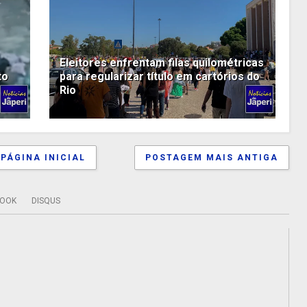
Eleitores enfrentam filas quilométricas
to
para regularizar título em cartórios do
Rio
PÁGINA INICIAL
POSTAGEM MAIS ANTIGA
BOOK
DISQUS