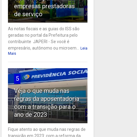
empresas prestadoras
de serviço
As notas fiscais e as guias do ISS são
geradas no portal da Prefeitura pelo
contribuinte JAPERI - Se você é
empresário, autônomo ou microem...
Leia
Mais
5
Veja o que muda nas
regras da aposentadoria
com a transição para o
ano de 2023
Fique atento ao que muda nas regras de
transição em 2023: com a reforma da