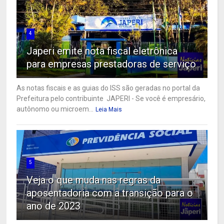
4
Japeri emite nota fiscal eletrônica
para empresas prestadoras de serviço
As notas fiscais e as guias do ISS são geradas no portal da
Prefeitura pelo contribuinte JAPERI - Se você é empresário,
autônomo ou microem...
Leia Mais
5
Veja o que muda nas regras da
aposentadoria com a transição para o
ano de 2023