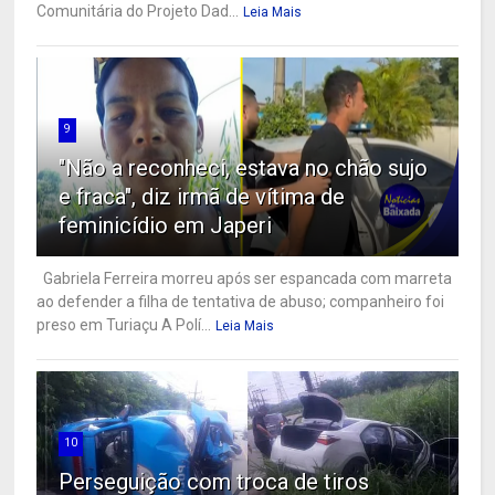
Comunitária do Projeto Dad...
Leia Mais
9
"Não a reconheci, estava no chão sujo
e fraca", diz irmã de vítima de
feminicídio em Japeri
Gabriela Ferreira morreu após ser espancada com marreta
ao defender a filha de tentativa de abuso; companheiro foi
preso em Turiaçu A Polí...
Leia Mais
10
Perseguição com troca de tiros