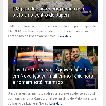
2
PM prende quatro criminosos com
pistola no centro de Japeri
JAPERI - Uma rápida intervenção realizada por equipes do
24º BPM resultou na prisão de quatro criminosos e na
apreensão de um armamento n...
Leia Mais
3
Casal de Japeri sofre grave acidente
em Nova Iguaçu; mulher morre na hora
e homem está internado
Um casal em uma moto sofreu um grave acidente ao colidir
com um carro na Rua Coronel Bernardino de Melo, na altura
do bairro da Luz, em Nova...
Leia Mais