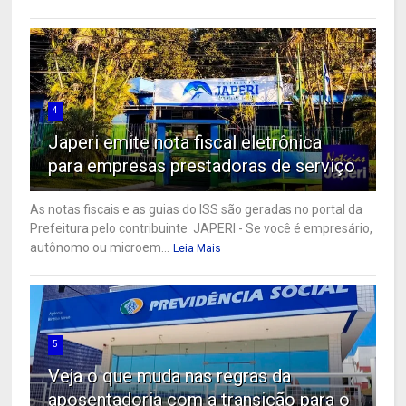
4
Japeri emite nota fiscal eletrônica
para empresas prestadoras de serviço
As notas fiscais e as guias do ISS são geradas no portal da
Prefeitura pelo contribuinte JAPERI - Se você é empresário,
autônomo ou microem...
Leia Mais
5
Veja o que muda nas regras da
aposentadoria com a transição para o