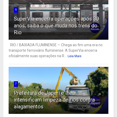
6
SuperVia encerra operações após 30
anos; saiba o que muda nos trens do
Rio
RIO / BAIXADA FLUMINENSE — Chega ao fim uma era no
transporte ferroviário fluminense. A SuperVia encerra
oficialmente suas operações na R...
Leia Mais
7
Prefeitura de Japeri e Inea
intensificam limpeza de rios contra
alagamentos