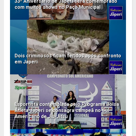
33º Aniversário de Japeri será comemorado
com muitos shows no Paço Municipal
Dois criminosos ficam feridos após confronto
em Japeri
Esportista contemplada pelo Programa Bolsa
Atleta Japeri se consagra campeã no Sul-
Americano de Jiu-Jitsu