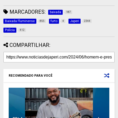
MARCADORES:
baixada
187
Baixada Fluminense
furto
Japeri
855
4
2344
Polícia
412
COMPARTILHAR:
RECOMENDADO PARA VOCÊ