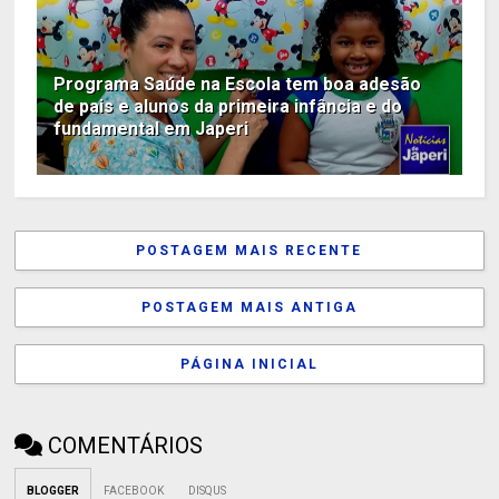
Programa Saúde na Escola tem boa adesão
de pais e alunos da primeira infância e do
fundamental em Japeri
POSTAGEM MAIS RECENTE
POSTAGEM MAIS ANTIGA
PÁGINA INICIAL
COMENTÁRIOS
BLOGGER
FACEBOOK
DISQUS