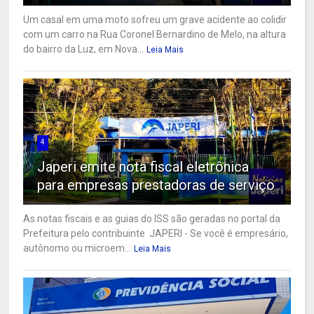
Um casal em uma moto sofreu um grave acidente ao colidir
com um carro na Rua Coronel Bernardino de Melo, na altura
do bairro da Luz, em Nova...
Leia Mais
4
Japeri emite nota fiscal eletrônica
para empresas prestadoras de serviço
As notas fiscais e as guias do ISS são geradas no portal da
Prefeitura pelo contribuinte JAPERI - Se você é empresário,
autônomo ou microem...
Leia Mais