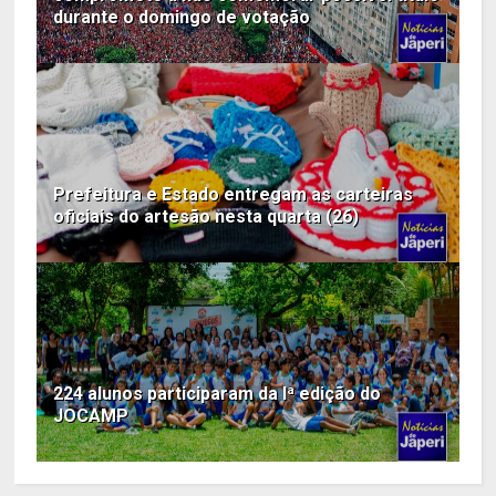
durante o domingo de votação
Prefeitura e Estado entregam as carteiras
oficiais do artesão nesta quarta (26)
224 alunos participaram da Iª edição do
JOCAMP