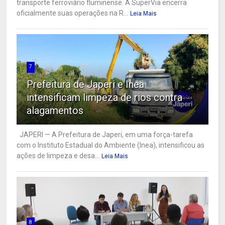
transporte ferroviário fluminense. A SuperVia encerra
oficialmente suas operações na R...
Leia Mais
7
Prefeitura de Japeri e Inea
intensificam limpeza de rios contra
alagamentos
JAPERI — A Prefeitura de Japeri, em uma força-tarefa
com o Instituto Estadual do Ambiente (Inea), intensificou as
ações de limpeza e desa...
Leia Mais
8