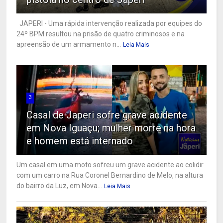
JAPERI - Uma rápida intervenção realizada por equipes do
24º BPM resultou na prisão de quatro criminosos e na
apreensão de um armamento n...
Leia Mais
3
Casal de Japeri sofre grave acidente
em Nova Iguaçu; mulher morre na hora
e homem está internado
Um casal em uma moto sofreu um grave acidente ao colidir
com um carro na Rua Coronel Bernardino de Melo, na altura
do bairro da Luz, em Nova...
Leia Mais