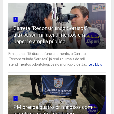
1
Carreta "Reconstruindo Sorrisos"
ultrapassa mil atendimentos em
Japeri e amplia público
Em apenas 15 dias de funcionamento, a Carreta
“Reconstruindo Sorrisos” já realizou mais de mil
atendimentos odontológicos no município de Ja...
Leia Mais
2
PM prende quatro criminosos com
pistola no centro de Japeri