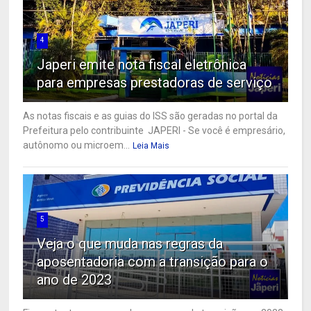
4
Japeri emite nota fiscal eletrônica
para empresas prestadoras de serviço
As notas fiscais e as guias do ISS são geradas no portal da
Prefeitura pelo contribuinte JAPERI - Se você é empresário,
autônomo ou microem...
Leia Mais
5
Veja o que muda nas regras da
aposentadoria com a transição para o
ano de 2023