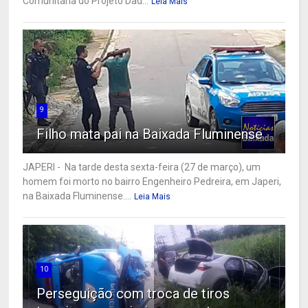
Comunitária do Projeto Dad...
Leia Mais
9
Filho mata pai na Baixada Fluminense
JAPERI - Na tarde desta sexta-feira (27 de março), um
homem foi morto no bairro Engenheiro Pedreira, em Japeri,
na Baixada Fluminense....
Leia Mais
10
Perseguição com troca de tiros